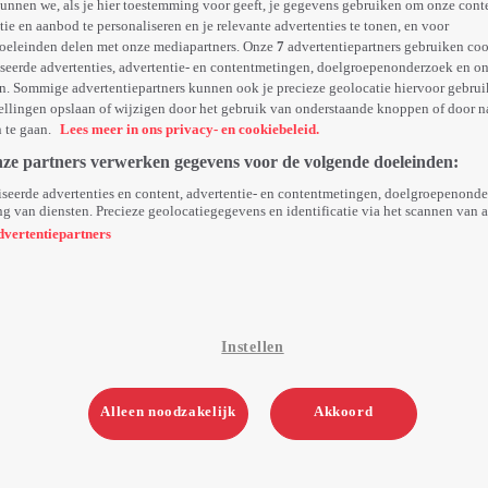
unnen we, als je hier toestemming voor geeft, je gegevens gebruiken om onze cont
e en aanbod te personaliseren en je relevante advertenties te tonen, en voor
oeleinden delen met onze mediapartners. Onze
7
advertentiepartners gebruiken coo
seerde advertenties, advertentie- en contentmetingen, doelgroepenonderzoek en o
n. Sommige advertentiepartners kunnen ook je precieze geolocatie hiervoor gebruik
ellingen opslaan of wijzigen door het gebruik van onderstaande knoppen of door n
n te gaan.
Lees meer in ons privacy- en cookiebeleid.
nze partners verwerken gegevens voor de volgende doeleinden:
seerde advertenties en content, advertentie- en contentmetingen, doelgroepenond
g van diensten. Precieze geolocatiegegevens en identificatie via het scannen van 
dvertentiepartners
Instellen
5. Chairs/Ercol
Alleen noodzakelijk
Akkoord
Do 23 okt 25
58min