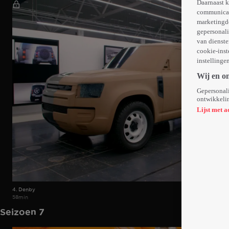
Daarnaast k
communicati
marketingd
gepersonali
van dienste
cookie-inst
instellinge
Wij en o
Gepersonali
ontwikkelin
Lijst met a
4. Denby
58min
Seizoen 7