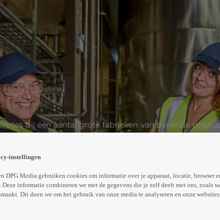
proces bij een aantal grote fabrieken van bekende produ
Abonneren op Videoland
cy-instellingen
n DPG Media gebruiken cookies om informatie over je apparaat, locatie, browser e
Meer
 Deze informatie combineren we met de gegevens die je zelf deelt met ons, zoals w
info
maakt. Dit doen we om het gebruik van onze media te analyseren en onze websites 