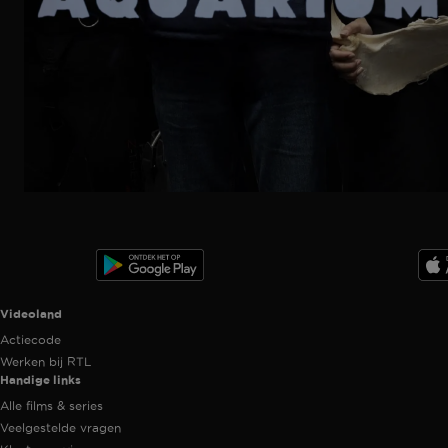
Ga
naar
programma
Videoland useful links.
Videoland
Actiecode
Werken bij RTL
Handige links
Alle films & series
Veelgestelde vragen