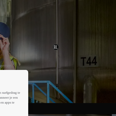
centen.
n surfgedrag te
anneer je een
en apps te