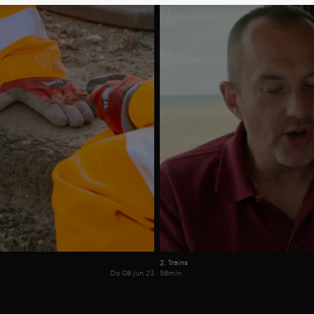
2. Trains
Do 08 jun 23
58min