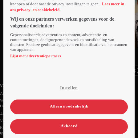
knoppen of door naar de privacy-instellingen te gaan.
Lees meer in
ons privacy- en cookiebeleid.
Wij en onze partners verwerken gegevens voor de
volgende doeleinden:
Gepersonaliseerde advertenties en content, advertentie- en
contentmetingen, doelgroepenonderzoek en ontwikkeling van
diensten. Precieze geolocatiegegevens en identificatie via het scannen
Trailer
van apparaten.
Ga
Ga
Ga
naar
naar
naar
Lijst met advertentiepartners
programma
programma
programma
Videoland useful links.
Videoland
Instellen
Actiecode
Werken bij RTL
Alleen noodzakelijk
Handige links
Alle films & series
Veelgestelde vragen
Akkoord
Klantenservice
Informatie