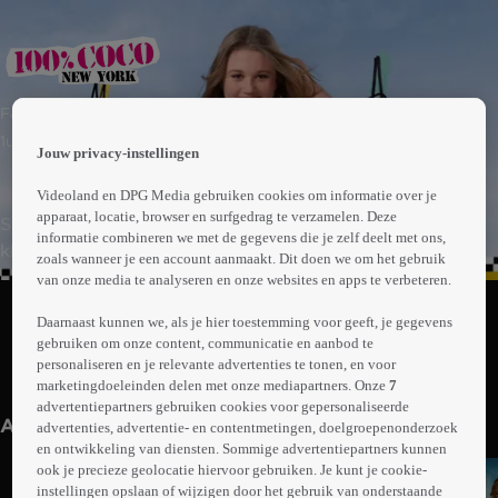
 the
Familie | Komedie
h page
 main
1uur18min
Jouw privacy-instellingen
nt
 the
Videoland en DPG Media gebruiken cookies om informatie over je
ibility
apparaat, locatie, browser en surfgedrag te verzamelen. Deze
Styletijger Coco heeft bijna zomervakantie. Terwijl haar
ment
informatie combineren we met de gegevens die je zelf deelt met ons,
klasgenoten jaloersmakend vertellen over hun
zoals wanneer je een account aanmaakt. Dit doen we om het gebruik
vakantieplannen, kijkt Coco allesbehalve uit naar de
van onze media te analyseren en onze websites en apps te verbeteren.
Abonneren op Videoland
zomer met haar moeder en Hulleman op een camping in
Daarnaast kunnen we, als je hier toestemming voor geeft, je gegevens
Nederland. Wat ze nog niet weet, is dat ze een zomer
gebruiken om onze content, communicatie en aanbod te
vol fashion-avonturen op de New York Fashion School
personaliseren en je relevante advertenties te tonen, en voor
Meer
heeft gewonnen!
marketingdoeleinden delen met onze mediapartners. Onze
7
info
advertentiepartners gebruiken cookies voor gepersonaliseerde
Anderen kijken ook
advertenties, advertentie- en contentmetingen, doelgroepenonderzoek
en ontwikkeling van diensten. Sommige advertentiepartners kunnen
ook je precieze geolocatie hiervoor gebruiken. Je kunt je cookie-
instellingen opslaan of wijzigen door het gebruik van onderstaande