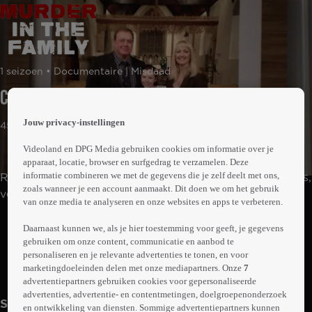
 the
1 seizoen • Documentaire | Misdaad
h page
 main
Cheryl Hooper
nt
 the
Jouw privacy-instellingen
45min
ibility
ment
Videoland en DPG Media gebruiken cookies om informatie over je
apparaat, locatie, browser en surfgedrag te verzamelen. Deze
informatie combineren we met de gegevens die je zelf deelt met ons,
Reconstructie van drie schokkende Britse familiedrama's,
zoals wanneer je een account aanmaakt. Dit doen we om het gebruik
verteld door de mensen die het dichtst bij de
van onze media te analyseren en onze websites en apps te verbeteren.
slachtoffers stonden. Met nooit eerder vertoonde
Abonneren op Videoland
archiefbeelden, privéberichten en politiecamerabeelden
Daarnaast kunnen we, als je hier toestemming voor geeft, je gegevens
gebruiken om onze content, communicatie en aanbod te
om te laten zien hoe ogenschijnlijk gewone relaties
personaliseren en je relevante advertenties te tonen, en voor
uitmondden in vooraf beraamde daden van geweld.
marketingdoeleinden delen met onze mediapartners. Onze
7
Meer
info
advertentiepartners gebruiken cookies voor gepersonaliseerde
advertenties, advertentie- en contentmetingen, doelgroepenonderzoek
Seizoen 1
en ontwikkeling van diensten. Sommige advertentiepartners kunnen