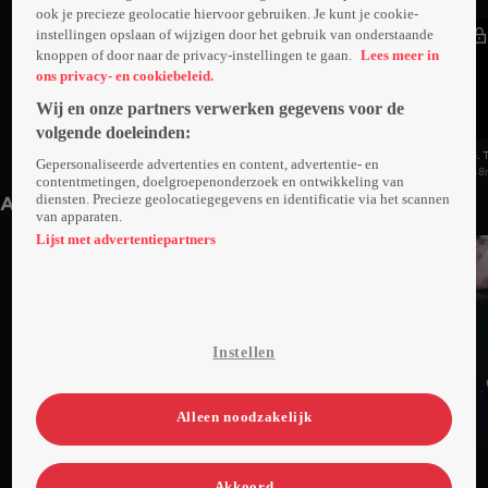
ook je precieze geolocatie hiervoor gebruiken. Je kunt je cookie-
instellingen opslaan of wijzigen door het gebruik van onderstaande
knoppen of door naar de privacy-instellingen te gaan.
Lees meer in
ons privacy- en cookiebeleid.
Wij en onze partners verwerken gegevens voor de
volgende doeleinden:
1. Cheryl Hooper
2. Jennifer Cronin
3. 
Gepersonaliseerde advertenties en content, advertentie- en
45min
46min
48
contentmetingen, doelgroepenonderzoek en ontwikkeling van
diensten. Precieze geolocatiegegevens en identificatie via het scannen
Anderen kijken ook
van apparaten.
Lijst met advertentiepartners
Instellen
Alleen noodzakelijk
Ga
Ga
Ga
naar
naar
naar
Akkoord
programma
programma
programma