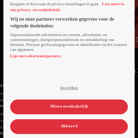
knoppen of door naar de privacy-instellingen te gaan.
Lees meer in
ons privacy- en cookiebeleid.
Wij en onze partners verwerken gegevens voor de
volgende doeleinden:
Gepersonaliseerde advertenties en content, advertentie- en
contentmetingen, doelgroepenonderzoek en ontwikkeling van
diensten. Precieze geolocatiegegevens en identificatie via het scannen
van apparaten.
Ga
Ga
Ga
naar
naar
naar
Lijst met advertentiepartners
programma
programma
programma
Videoland useful links.
Videoland
Instellen
Actiecode
Werken bij RTL
Alleen noodzakelijk
Handige links
Alle films & series
Veelgestelde vragen
Akkoord
Klantenservice
Informatie