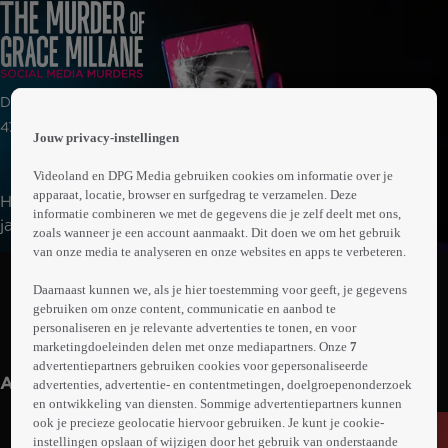
 the
Documentaire | Misdaad
h page
 main
47min
Jouw privacy-instellingen
nt
 the
Videoland en DPG Media gebruiken cookies om informatie over je
ibility
apparaat, locatie, browser en surfgedrag te verzamelen. Deze
Het aangrijpende verhaal van Grace Millane, een 22-
ment
informatie combineren we met de gegevens die je zelf deelt met ons,
jarige Britse backpacker die in 2018 verdween in
zoals wanneer je een account aanmaakt. Dit doen we om het gebruik
Auckland, Nieuw-Zeeland, na een date met Jesse
van onze media te analyseren en onze websites en apps te verbeteren.
Abonneren op Videoland
Kempson. Een reconstructie van die fatale nacht, de
Daarnaast kunnen we, als je hier toestemming voor geeft, je gegevens
intensieve zoektocht naar Grace, de arrestatie van Jesse
gebruiken om onze content, communicatie en aanbod te
en het daaropvolgende proces. Welke rol speelde
personaliseren en je relevante advertenties te tonen, en voor
Meer
datingapp Tinder in het samenbrengen van deze twee
marketingdoeleinden delen met onze mediapartners. Onze
7
info
advertentiepartners gebruiken cookies voor gepersonaliseerde
mensen?
Anderen kijken ook
advertenties, advertentie- en contentmetingen, doelgroepenonderzoek
en ontwikkeling van diensten. Sommige advertentiepartners kunnen
ook je precieze geolocatie hiervoor gebruiken. Je kunt je cookie-
instellingen opslaan of wijzigen door het gebruik van onderstaande