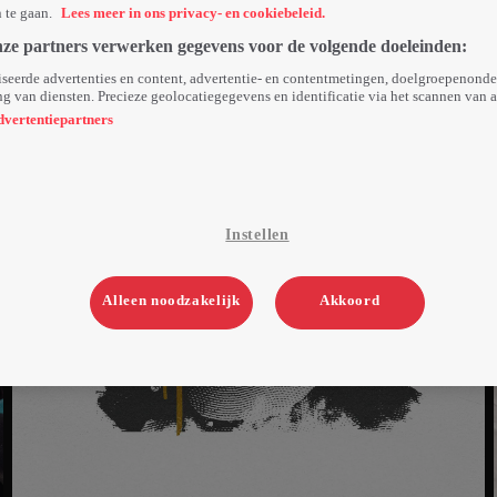
n te gaan.
Lees meer in ons privacy- en cookiebeleid.
nze partners verwerken gegevens voor de volgende doeleinden:
seerde advertenties en content, advertentie- en contentmetingen, doelgroepenond
g van diensten. Precieze geolocatiegegevens en identificatie via het scannen van 
dvertentiepartners
Instellen
Alleen noodzakelijk
Akkoord