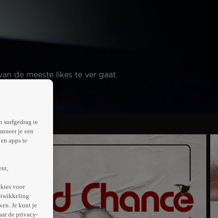
an de meeste likes te ver gaat.
n surfgedrag te
anneer je een
en apps te
ent,
kies voor
ntwikkeling
en. Je kunt je
aar de privacy-