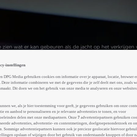
zien wat er kan gebeuren als de jacht op het verkrijgen v
Meer
info
cy-instellingen
n DPG Media gebruiken cookies om informatie over je apparaat, locatie, browser e
 Deze informatie combineren we met de gegevens die je zelf deelt met ons, zoals w
maakt. Dit doen we om het gebruik van onze media te analyseren en onze websites 
unnen we, als je hier toestemming voor geeft, je gegevens gebruiken om onze cont
e en aanbod te personaliseren en je relevante advertenties te tonen, en voor
oeleinden delen met onze mediapartners. Onze
7
advertentiepartners gebruiken coo
seerde advertenties, advertentie- en contentmetingen, doelgroepenonderzoek en o
n. Sommige advertentiepartners kunnen ook je precieze geolocatie hiervoor gebruik
ellingen opslaan of wijzigen door het gebruik van onderstaande knoppen of door n