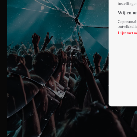
instellinge
Wij en o
Gepersonali
ontwikkelin
Lijst met a