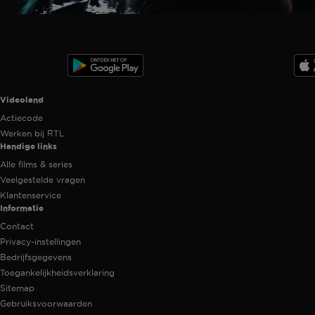
Ga
naar
programma
Videoland useful links.
Videoland
Actiecode
Werken bij RTL
Handige links
Alle films & series
Veelgestelde vragen
Klantenservice
Informatie
Contact
Privacy-instellingen
Bedrijfsgegevens
Toegankelijkheidsverklaring
Sitemap
Gebruiksvoorwaarden