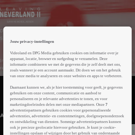
 the
Documentaire
h page
 main
53min
Jouw privacy-instellingen
nt
 the
Videoland en DPG Media gebruiken cookies om informatie over je
ibility
apparaat, locatie, browser en surfgedrag te verzamelen. Deze
In 2019 spannen James Safechuck en Wade Robson een
ment
informatie combineren we met de gegevens die je zelf deelt met ons,
rechtszaak aan tegen de overleden popartiest Michael
zoals wanneer je een account aanmaakt. Dit doen we om het gebruik
Jackson. Daarin beschuldigen ze hem van seksueel
van onze media te analyseren en onze websites en apps te verbeteren.
Abonneren op Videoland
misbruik. We volgen James en Wade tijdens hun
Daarnaast kunnen we, als je hier toestemming voor geeft, je gegevens
zoektocht naar gerechtigheid in de periode die volgde.
gebruiken om onze content, communicatie en aanbod te
In openhartige interviews vertellen ze onder meer over
personaliseren en je relevante advertenties te tonen, en voor
Meer
de tol die ze hebben moeten betalen voor het openlijk
marketingdoeleinden delen met onze mediapartners. Onze
7
info
advertentiepartners gebruiken cookies voor gepersonaliseerde
uiten van hun beschuldigingen.
Anderen kijken ook
advertenties, advertentie- en contentmetingen, doelgroepenonderzoek
en ontwikkeling van diensten. Sommige advertentiepartners kunnen
ook je precieze geolocatie hiervoor gebruiken. Je kunt je cookie-
instellingen opslaan of wijzigen door het gebruik van onderstaande