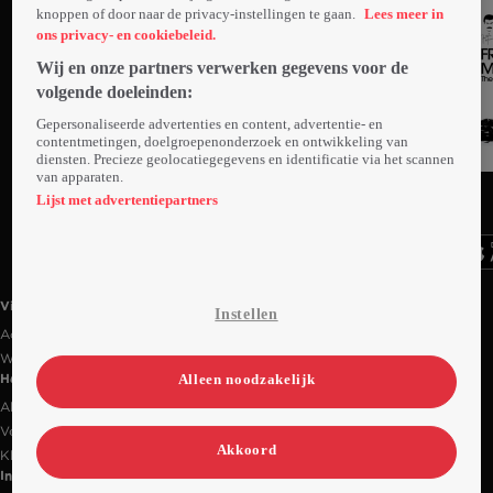
knoppen of door naar de privacy-instellingen te gaan.
Lees meer in
ons privacy- en cookiebeleid.
Wij en onze partners verwerken gegevens voor de
volgende doeleinden:
Gepersonaliseerde advertenties en content, advertentie- en
contentmetingen, doelgroepenonderzoek en ontwikkeling van
diensten. Precieze geolocatiegegevens en identificatie via het scannen
Trailer
van apparaten.
Ga
Ga
Ga
naar
naar
naar
Lijst met advertentiepartners
programma
programma
programma
Videoland useful links.
Videoland
Instellen
Actiecode
Werken bij RTL
Alleen noodzakelijk
Handige links
Alle films & series
Veelgestelde vragen
Akkoord
Klantenservice
Informatie