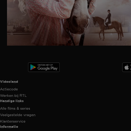
Trailer
Ga
naar
programma
Videoland useful links.
Videoland
Actiecode
Werken bij RTL
Handige links
Alle films & series
Veelgestelde vragen
Klantenservice
Informatie