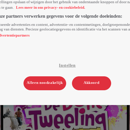
ellingen opslaan of wijzigen door het gebruik van onderstaande knoppen of door n
n te gaan.
Lees meer in ons privacy- en cookiebeleid.
nze partners verwerken gegevens voor de volgende doeleinden:
seerde advertenties en content, advertentie- en contentmetingen, doelgroepenond
g van diensten. Precieze geolocatiegegevens en identificatie via het scannen van 
dvertentiepartners
Instellen
Alleen noodzakelijk
Akkoord