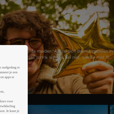
n de jongens en de meiden. Als ze zich daarna opdelen in
maar tot haar grote schrik werken die niet. Samen met Tina
n surfgedrag te
anneer je een
en apps te
ent,
kies voor
ntwikkeling
en. Je kunt je