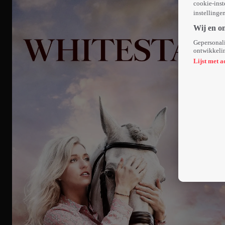
cookie-inst
instellinge
Wij en o
Gepersonali
ontwikkelin
Lijst met a