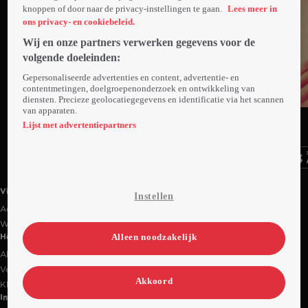
knoppen of door naar de privacy-instellingen te gaan.
Lees meer in
ons privacy- en cookiebeleid.
Wij en onze partners verwerken gegevens voor de
volgende doeleinden:
Gepersonaliseerde advertenties en content, advertentie- en
contentmetingen, doelgroepenonderzoek en ontwikkeling van
diensten. Precieze geolocatiegegevens en identificatie via het scannen
Trailer
van apparaten.
Ga
Ga
Ga
naar
naar
naar
Lijst met advertentiepartners
programma
programma
programma
Videoland useful links.
Videoland
Instellen
Actiecode
Werken bij RTL
Alleen noodzakelijk
Handige links
Alle films & series
Veelgestelde vragen
Akkoord
Klantenservice
Informatie