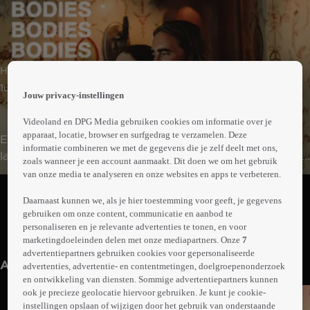
 the
Horror | Komedie | Mysterie
h page
 main
1uur30min
Jouw privacy-instellingen
nt
 the
Videoland en DPG Media gebruiken cookies om informatie over je
ibility
apparaat, locatie, browser en surfgedrag te verzamelen. Deze
Een groepje twintigers trekt naar een afgelegen
ment
informatie combineren we met de gegevens die je zelf deelt met ons,
landgoed. Gedurende een heftige storm houden ze een
zoals wanneer je een account aanmaakt. Dit doen we om het gebruik
feestje en spelen ze het gezelschapsspel Bodies Bodies
van onze media te analyseren en onze websites en apps te verbeteren.
Abonneren op Videoland
Bodies. De feestvreugde slaat echter om wanneer er
Daarnaast kunnen we, als je hier toestemming voor geeft, je gegevens
echt doden beginnen te vallen.
gebruiken om onze content, communicatie en aanbod te
personaliseren en je relevante advertenties te tonen, en voor
Meer
marketingdoeleinden delen met onze mediapartners. Onze
7
info
advertentiepartners gebruiken cookies voor gepersonaliseerde
Anderen kijken ook
advertenties, advertentie- en contentmetingen, doelgroepenonderzoek
en ontwikkeling van diensten. Sommige advertentiepartners kunnen
ook je precieze geolocatie hiervoor gebruiken. Je kunt je cookie-
instellingen opslaan of wijzigen door het gebruik van onderstaande