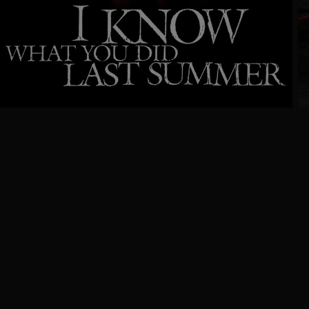
Trailer
Ga
naar
programma