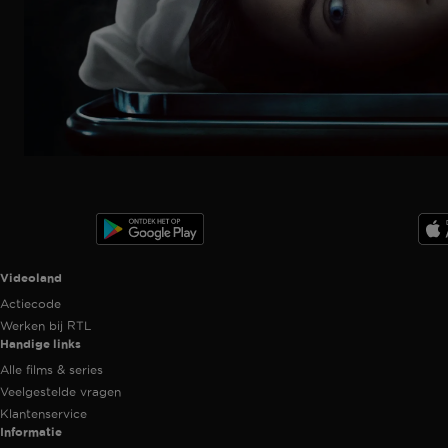
Trailer
Ga
naar
programma
Videoland useful links.
Videoland
Actiecode
Werken bij RTL
Handige links
Alle films & series
Veelgestelde vragen
Klantenservice
Informatie