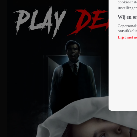
cookie-inst
instellinge
Wij en o
Gepersonali
ontwikkelin
Lijst met a