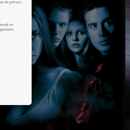
aar de privacy-
erzoek en
apparaten.