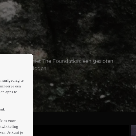
confronteerd met The Foundation: een gesloten
rvoor moeten doden...
n surfgedrag te
anneer je een
en apps te
ent,
kies voor
ntwikkeling
en. Je kunt je