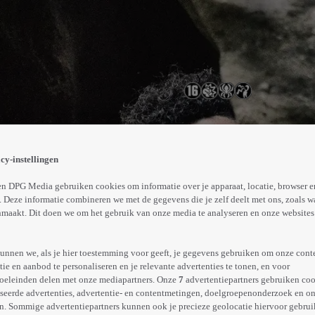
en waarschuwing dwalen ze van de route af en worden ge
schermen tegen invloeden van buitenaf. Zelfs als ze daa
cy-instellingen
Abonneren op Videoland
n DPG Media gebruiken cookies om informatie over je apparaat, locatie, browser e
 Deze informatie combineren we met de gegevens die je zelf deelt met ons, zoals w
maakt. Dit doen we om het gebruik van onze media te analyseren en onze websites 
Meer
info
unnen we, als je hier toestemming voor geeft, je gegevens gebruiken om onze cont
e en aanbod te personaliseren en je relevante advertenties te tonen, en voor
oeleinden delen met onze mediapartners. Onze
7
advertentiepartners gebruiken coo
seerde advertenties, advertentie- en contentmetingen, doelgroepenonderzoek en o
n. Sommige advertentiepartners kunnen ook je precieze geolocatie hiervoor gebruik