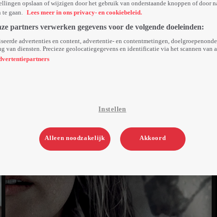
ellingen opslaan of wijzigen door het gebruik van onderstaande knoppen of door n
n te gaan.
Lees meer in ons privacy- en cookiebeleid.
nze partners verwerken gegevens voor de volgende doeleinden:
seerde advertenties en content, advertentie- en contentmetingen, doelgroepenond
g van diensten. Precieze geolocatiegegevens en identificatie via het scannen van 
dvertentiepartners
Instellen
Alleen noodzakelijk
Akkoord