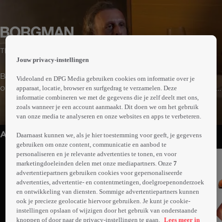
 the
Thriller
h page
Jouw privacy-instellingen
 main
nt
Borgman arriveert als een buitenstaander in de
Videoland en DPG Media gebruiken cookies om informatie over je
 the
omheinde lanen van een villawijk. Zijn komst is het begin
apparaat, locatie, browser en surfgedrag te verzamelen. Deze
ibility
informatie combineren we met de gegevens die je zelf deelt met ons,
van een reeks verontrustende gebeurtenissen rond de
ment
zoals wanneer je een account aanmaakt. Dit doen we om het gebruik
Meer
zorgvuldig opgetrokken façade van een welgesteld
van onze media te analyseren en onze websites en apps te verbeteren.
info
echtpaar, hun drie kinderen en hun kindermeisje.
Anderen kijken ook
Daarnaast kunnen we, als je hier toestemming voor geeft, je gegevens
gebruiken om onze content, communicatie en aanbod te
personaliseren en je relevante advertenties te tonen, en voor
marketingdoeleinden delen met onze mediapartners. Onze
7
advertentiepartners gebruiken cookies voor gepersonaliseerde
advertenties, advertentie- en contentmetingen, doelgroepenonderzoek
en ontwikkeling van diensten. Sommige advertentiepartners kunnen
ook je precieze geolocatie hiervoor gebruiken. Je kunt je cookie-
instellingen opslaan of wijzigen door het gebruik van onderstaande
knoppen of door naar de privacy-instellingen te gaan.
Lees meer in