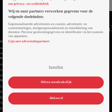
ons privacy- en cookiebeleid.
Wij en onze partners verwerken gegevens voor de
Ga
Ga
Ga
volgende doeleinden:
naar
naar
naar
programma
programma
programma
Gepersonaliseerde advertenties en content, advertentie- en
Videoland useful links.
contentmetingen, doelgroepenonderzoek en ontwikkeling van
diensten. Precieze geolocatiegegevens en identificatie via het scannen
van apparaten.
Lijst met advertentiepartners
Videoland
Actiecode
Werken bij RTL
Handige links
Alle films & series
Instellen
Veelgestelde vragen
Klantenservice
Informatie
Alleen noodzakelijk
Contact
Privacy-instellingen
Bedrijfsgegevens
Akkoord
Toegankelijkheidsverklaring
Sitemap