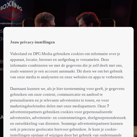
 the
Sport
h page
 main
3uur14min
Jouw privacy-instellingen
nt
 the
Videoland en DPG Media gebruiken cookies om informatie over je
ibility
apparaat, locatie, browser en surfgedrag te verzamelen. Deze
Bekende namen uit de wereld van social media, muziek
ment
informatie combineren we met de gegevens die je zelf deelt met ons,
en entertainment stappen de ring in voor een avond vol
zoals wanneer je een account aanmaakt. Dit doen we om het gebruik
actie, lef en adrenaline. Met o.a. Melvin Manhoef vs Roy
van onze media te analyseren en onze websites en apps te verbeteren.
Abonneren op Videoland
Meyer, Dennis Schouten vs Rob Goossens en Sem van
Daarnaast kunnen we, als je hier toestemming voor geeft, je gegevens
Dijk vs Davey de Munk en het 8-Man Tournament met
gebruiken om onze content, communicatie en aanbod te
o.a. Dave Roelvink, Young Ellens, Vic9, René Watzema,
personaliseren en je relevante advertenties te tonen, en voor
Meer
Quincy Kluivert, Goudtje en Oussama Ahammoud.
marketingdoeleinden delen met onze mediapartners. Onze
7
info
advertentiepartners gebruiken cookies voor gepersonaliseerde
Anderen kijken ook
advertenties, advertentie- en contentmetingen, doelgroepenonderzoek
en ontwikkeling van diensten. Sommige advertentiepartners kunnen
ook je precieze geolocatie hiervoor gebruiken. Je kunt je cookie-
instellingen opslaan of wijzigen door het gebruik van onderstaande