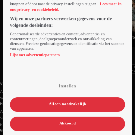
knoppen of door naar de privacy-instellingen te gaan.
Lees meer in
ons privacy- en cookiebeleid.
Wij en onze partners verwerken gegevens voor de
volgende doeleinden:
Gepersonaliseerde advertenties en content, advertentie- en
contentmetingen, doelgroepenonderzoek en ontwikkeling van
diensten. Precieze geolocatiegegevens en identificatie via het scannen
Trailer
Trailer
van apparaten.
Ga
Ga
Ga
naar
naar
naar
Lijst met advertentiepartners
programma
programma
programma
Videoland useful links.
Videoland
Instellen
Actiecode
Werken bij RTL
Alleen noodzakelijk
Handige links
Alle films & series
Veelgestelde vragen
Akkoord
Klantenservice
Informatie