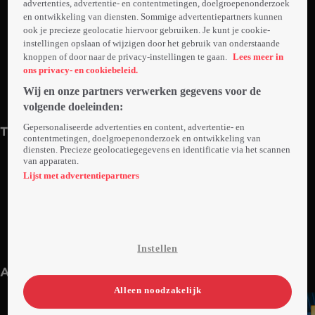
advertenties, advertentie- en contentmetingen, doelgroepenonderzoek
en ontwikkeling van diensten. Sommige advertentiepartners kunnen
ook je precieze geolocatie hiervoor gebruiken. Je kunt je cookie-
instellingen opslaan of wijzigen door het gebruik van onderstaande
knoppen of door naar de privacy-instellingen te gaan.
Lees meer in
ons privacy- en cookiebeleid.
Wij en onze partners verwerken gegevens voor de
1. Aflevering 1
2. Aflevering 2
volgende doeleinden:
41min
40min
Gepersonaliseerde advertenties en content, advertentie- en
Trailers
contentmetingen, doelgroepenonderzoek en ontwikkeling van
diensten. Precieze geolocatiegegevens en identificatie via het scannen
van apparaten.
Lijst met advertentiepartners
1. Trailer: New Wave: De Reünie
Instellen
1min
Anderen kijken ook
Alleen noodzakelijk