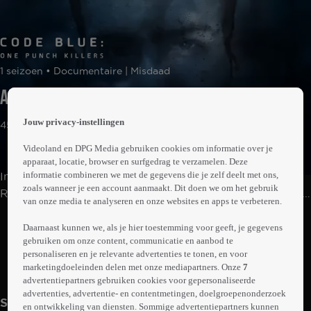
 the
1 seizoen • Documentaire | Misdaad
h page
 main
Aflevering 1
nt
 the
Jouw privacy-instellingen
45min
ibility
ment
Videoland en DPG Media gebruiken cookies om informatie over je
apparaat, locatie, browser en surfgedrag te verzamelen. Deze
informatie combineren we met de gegevens die je zelf deelt met ons,
In 2021 werd de geliefde moeder en oma June Fox-
zoals wanneer je een account aanmaakt. Dit doen we om het gebruik
Roberts op brute wijze vermoord in haar eigen huis. De
van onze media te analyseren en onze websites en apps te verbeteren.
politie van Zuid-Wales geeft een exclusieve kijk in het
Abonneren op Videoland
onderzoek dat volgde.
Daarnaast kunnen we, als je hier toestemming voor geeft, je gegevens
gebruiken om onze content, communicatie en aanbod te
personaliseren en je relevante advertenties te tonen, en voor
marketingdoeleinden delen met onze mediapartners. Onze
7
Meer
info
advertentiepartners gebruiken cookies voor gepersonaliseerde
advertenties, advertentie- en contentmetingen, doelgroepenonderzoek
Seizoen 2
en ontwikkeling van diensten. Sommige advertentiepartners kunnen