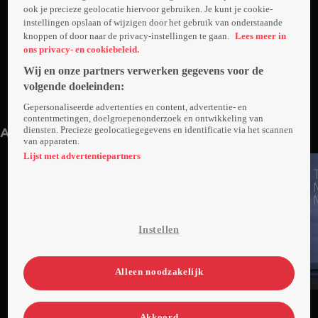
ook je precieze geolocatie hiervoor gebruiken. Je kunt je cookie-
instellingen opslaan of wijzigen door het gebruik van onderstaande
knoppen of door naar de privacy-instellingen te gaan.
Lees meer in
ons privacy- en cookiebeleid.
Wij en onze partners verwerken gegevens voor de
volgende doeleinden:
1. Aflevering 1
2. Aflevering 2
Gepersonaliseerde advertenties en content, advertentie- en
45min
45min
contentmetingen, doelgroepenonderzoek en ontwikkeling van
diensten. Precieze geolocatiegegevens en identificatie via het scannen
Anderen kijken ook
van apparaten.
Lijst met advertentiepartners
Instellen
Alleen noodzakelijk
Trailer
Ga
Ga
Ga
naar
naar
naar
Akkoord
programma
programma
programma