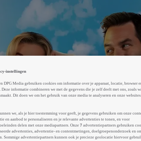
ud wegrestaurant nemen het tegen elkaar op in een grote
 ook het recept voor de liefde?
cy-instellingen
Abonneren op Videoland
n DPG Media gebruiken cookies om informatie over je apparaat, locatie, browser e
 Deze informatie combineren we met de gegevens die je zelf deelt met ons, zoals w
maakt. Dit doen we om het gebruik van onze media te analyseren en onze websites 
Meer
info
unnen we, als je hier toestemming voor geeft, je gegevens gebruiken om onze cont
e en aanbod te personaliseren en je relevante advertenties te tonen, en voor
oeleinden delen met onze mediapartners. Onze
7
advertentiepartners gebruiken coo
seerde advertenties, advertentie- en contentmetingen, doelgroepenonderzoek en o
n. Sommige advertentiepartners kunnen ook je precieze geolocatie hiervoor gebruik