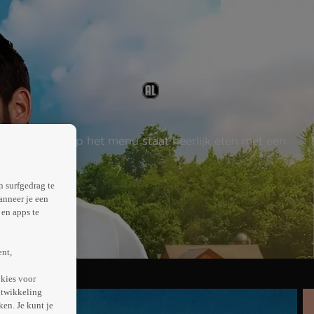
 wedstrijd. Op het menu staat heerlijk eten met een
n surfgedrag te
anneer je een
en apps te
ent,
kies voor
ntwikkeling
en. Je kunt je