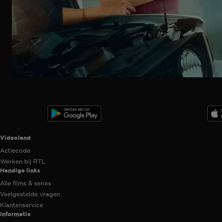
Ga
naar
programma
Videoland useful links.
Videoland
Actiecode
Werken bij RTL
Handige links
Alle films & series
Veelgestelde vragen
Klantenservice
Informatie