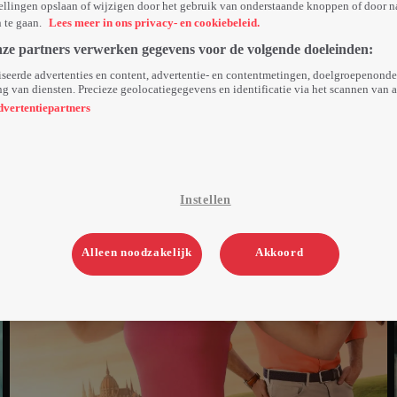
ellingen opslaan of wijzigen door het gebruik van onderstaande knoppen of door n
n te gaan.
Lees meer in ons privacy- en cookiebeleid.
nze partners verwerken gegevens voor de volgende doeleinden:
seerde advertenties en content, advertentie- en contentmetingen, doelgroepenond
g van diensten. Precieze geolocatiegegevens en identificatie via het scannen van 
dvertentiepartners
Instellen
Alleen noodzakelijk
Akkoord