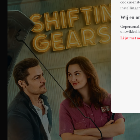
cookie-inst
instellinge
Wij en o
Gepersonali
ontwikkelin
Lijst met a