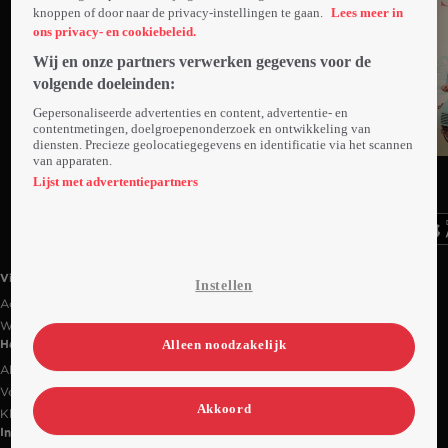
knoppen of door naar de privacy-instellingen te gaan.
Lees meer in
ons privacy- en cookiebeleid.
Wij en onze partners verwerken gegevens voor de
volgende doeleinden:
Gepersonaliseerde advertenties en content, advertentie- en
contentmetingen, doelgroepenonderzoek en ontwikkeling van
diensten. Precieze geolocatiegegevens en identificatie via het scannen
van apparaten.
Ga
Ga
Ga
naar
naar
naar
Lijst met advertentiepartners
programma
programma
programma
Videoland useful links.
Videoland
Instellen
Actiecode
Werken bij RTL
Alleen noodzakelijk
Handige links
Alle films & series
Veelgestelde vragen
Akkoord
Klantenservice
Informatie