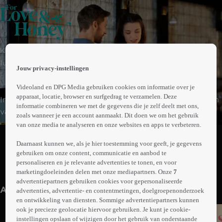
 the
Komedie
h page
 main
1uur23min
Jouw privacy-instellingen
nt
 the
Videoland en DPG Media gebruiken cookies om informatie over je
ibility
apparaat, locatie, browser en surfgedrag te verzamelen. Deze
Imker Eva ontdekt een eeuwenoud fresco bij het redden
ment
informatie combineren we met de gegevens die je zelf deelt met ons,
van een bijenkorf. Archeoloog Austen denkt dat de
zoals wanneer je een account aanmaakt. Dit doen we om het gebruik
vondst essentieel is voor zijn onderzoek en overtuigt Eva
van onze media te analyseren en onze websites en apps te verbeteren.
Abonneren op Videoland
om hem te helpen tijdens zijn zoektocht door Malta.
Daarnaast kunnen we, als je hier toestemming voor geeft, je gegevens
Tijdens hun avontuur vallen de twee voor elkaar.
gebruiken om onze content, communicatie en aanbod te
personaliseren en je relevante advertenties te tonen, en voor
Meer
marketingdoeleinden delen met onze mediapartners. Onze
7
info
advertentiepartners gebruiken cookies voor gepersonaliseerde
Anderen kijken ook
advertenties, advertentie- en contentmetingen, doelgroepenonderzoek
en ontwikkeling van diensten. Sommige advertentiepartners kunnen
ook je precieze geolocatie hiervoor gebruiken. Je kunt je cookie-
instellingen opslaan of wijzigen door het gebruik van onderstaande