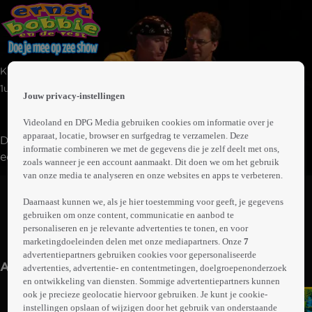
 the
Kids | Avontuur | Komedie
h page
 main
1uur31min
Jouw privacy-instellingen
nt
 the
Videoland en DPG Media gebruiken cookies om informatie over je
ibility
apparaat, locatie, browser en surfgedrag te verzamelen. Deze
Door een ongelukkig toeval komen Ernst en Bobbie op
ment
informatie combineren we met de gegevens die je zelf deelt met ons,
een groot cruiseschip terecht. De kapitein lijkt
zoals wanneer je een account aanmaakt. Dit doen we om het gebruik
verdwenen te zijn en Ernst en Bobbie gaan natuurlijk
van onze media te analyseren en onze websites en apps te verbeteren.
Abonneren op Videoland
naar hem op zoek. Maar dan komen de twee erachter
Daarnaast kunnen we, als je hier toestemming voor geeft, je gegevens
dat er een boef is. Ze moeten naar een bountyeiland toe
gebruiken om onze content, communicatie en aanbod te
waar de kapitein zich bevindt.
personaliseren en je relevante advertenties te tonen, en voor
Meer
marketingdoeleinden delen met onze mediapartners. Onze
7
info
advertentiepartners gebruiken cookies voor gepersonaliseerde
Anderen kijken ook
advertenties, advertentie- en contentmetingen, doelgroepenonderzoek
en ontwikkeling van diensten. Sommige advertentiepartners kunnen
ook je precieze geolocatie hiervoor gebruiken. Je kunt je cookie-
instellingen opslaan of wijzigen door het gebruik van onderstaande