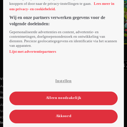
knoppen of door naar de privacy-instellingen te gaan.
Lees meer in
ons privacy- en cookiebeleid.
Wij en onze partners verwerken gegevens voor de
volgende doeleinden:
Gepersonaliseerde advertenties en content, advertentie- en
contentmetingen, doelgroepenonderzoek en ontwikkeling van
diensten. Precieze geolocatiegegevens en identificatie via het scannen
van apparaten.
Ga
Ga
Ga
naar
naar
naar
Lijst met advertentiepartners
programma
programma
programma
Videoland useful links.
Videoland
Instellen
Actiecode
Werken bij RTL
Alleen noodzakelijk
Handige links
Alle films & series
Veelgestelde vragen
Akkoord
Klantenservice
Informatie