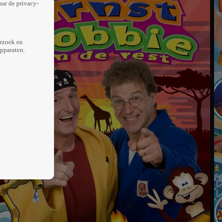
aar de privacy-
erzoek en
apparaten.