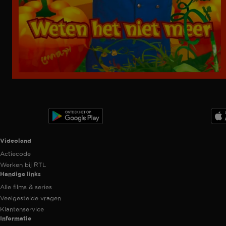
Ga
naar
programma
Videoland useful links.
Videoland
Actiecode
Werken bij RTL
Handige links
Alle films & series
Veelgestelde vragen
Klantenservice
Informatie