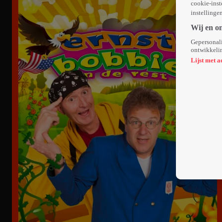
cookie-inst
instellinge
Wij en o
Gepersonali
ontwikkelin
Lijst met a