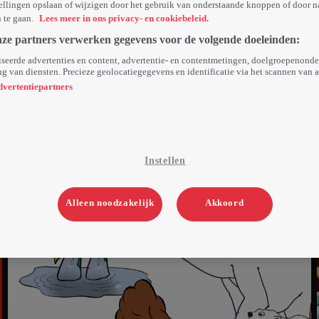
ellingen opslaan of wijzigen door het gebruik van onderstaande knoppen of door n
n te gaan.
Lees meer in ons privacy- en cookiebeleid.
nze partners verwerken gegevens voor de volgende doeleinden:
seerde advertenties en content, advertentie- en contentmetingen, doelgroepenond
g van diensten. Precieze geolocatiegegevens en identificatie via het scannen van 
dvertentiepartners
Instellen
Alleen noodzakelijk
Akkoord