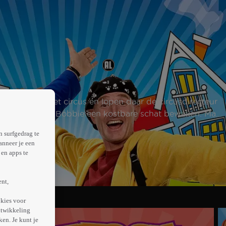
n ze langs het circus en lopen daar de circusdirecteur
moeten Ernst en Bobbie een kostbare schat bewaken. Maar
n surfgedrag te
anneer je een
en apps te
ent,
kies voor
ntwikkeling
en. Je kunt je