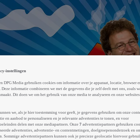
kken hun boeltje bij elkaar en vertrekken. Onderweg kome
apegaai, ervandoor. Eenmaal in het kasteel aangekomen, 
cy-instellingen
 Oef?
Abonneren op Videoland
n DPG Media gebruiken cookies om informatie over je apparaat, locatie, browser e
 Deze informatie combineren we met de gegevens die je zelf deelt met ons, zoals w
maakt. Dit doen we om het gebruik van onze media te analyseren en onze websites 
Meer
info
unnen we, als je hier toestemming voor geeft, je gegevens gebruiken om onze cont
e en aanbod te personaliseren en je relevante advertenties te tonen, en voor
oeleinden delen met onze mediapartners. Onze
7
advertentiepartners gebruiken coo
seerde advertenties, advertentie- en contentmetingen, doelgroepenonderzoek en o
n. Sommige advertentiepartners kunnen ook je precieze geolocatie hiervoor gebruik