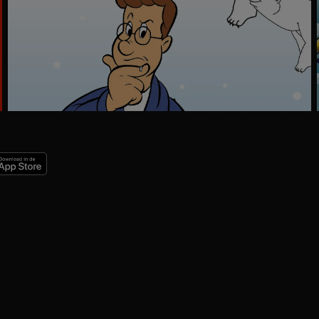
Ga
naar
programma