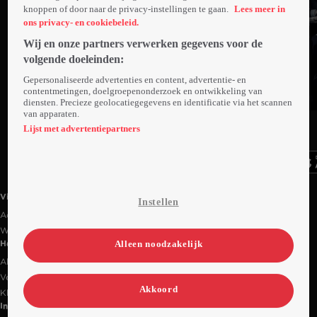
knoppen of door naar de privacy-instellingen te gaan.
Lees meer in
ons privacy- en cookiebeleid.
Wij en onze partners verwerken gegevens voor de
volgende doeleinden:
Gepersonaliseerde advertenties en content, advertentie- en
contentmetingen, doelgroepenonderzoek en ontwikkeling van
diensten. Precieze geolocatiegegevens en identificatie via het scannen
van apparaten.
Ga
Ga
Ga
naar
naar
naar
Lijst met advertentiepartners
programma
programma
programma
Videoland useful links.
Videoland
Instellen
Actiecode
Werken bij RTL
Alleen noodzakelijk
Handige links
Alle films & series
Veelgestelde vragen
Akkoord
Klantenservice
Informatie