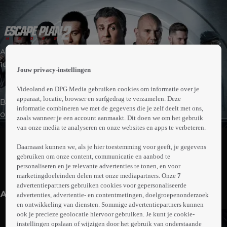
 the
Actie | Misdaad | Mysterie
h page
 main
1uur32min
Jouw privacy-instellingen
nt
 the
Videoland en DPG Media gebruiken cookies om informatie over je
ibility
apparaat, locatie, browser en surfgedrag te verzamelen. Deze
Beveiligingsexpert Ray Breslin runt een eliteteam dat is
ment
informatie combineren we met de gegevens die je zelf deelt met ons,
opgeleid om mensen uit de meest ondoordringbare
zoals wanneer je een account aanmaakt. Dit doen we om het gebruik
gevangenissen te bevrijden. Op een dag verdwijnt een
van onze media te analyseren en onze websites en apps te verbeteren.
Abonneren op Videoland
van Rays teamleden. Hij blijkt vastgehouden te worden
Daarnaast kunnen we, als je hier toestemming voor geeft, je gegevens
in een volledig geautomatiseerde gevangenis die
gebruiken om onze content, communicatie en aanbod te
constant van vorm verandert. Om hem te bevrijden laat
personaliseren en je relevante advertenties te tonen, en voor
Meer
Ray zich daar opsluiten. Het lijkt onmogelijk om hieruit te
marketingdoeleinden delen met onze mediapartners. Onze
7
info
advertentiepartners gebruiken cookies voor gepersonaliseerde
ontsnappen.
Anderen kijken ook
advertenties, advertentie- en contentmetingen, doelgroepenonderzoek
en ontwikkeling van diensten. Sommige advertentiepartners kunnen
ook je precieze geolocatie hiervoor gebruiken. Je kunt je cookie-
instellingen opslaan of wijzigen door het gebruik van onderstaande