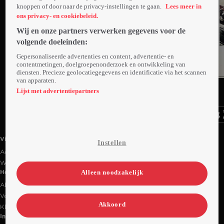
knoppen of door naar de privacy-instellingen te gaan.
Lees meer in
ons privacy- en cookiebeleid.
Wij en onze partners verwerken gegevens voor de
volgende doeleinden:
Gepersonaliseerde advertenties en content, advertentie- en
contentmetingen, doelgroepenonderzoek en ontwikkeling van
diensten. Precieze geolocatiegegevens en identificatie via het scannen
van apparaten.
Ga
Ga
Ga
naar
naar
naar
Lijst met advertentiepartners
programma
programma
programma
Videoland useful links.
Videoland
Instellen
Actiecode
Werken bij RTL
Alleen noodzakelijk
Handige links
Alle films & series
Veelgestelde vragen
Akkoord
Klantenservice
Informatie