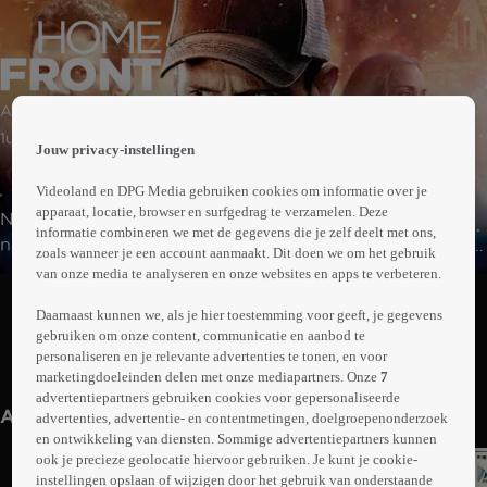
 the
Actie | Misdaad | Thriller
h page
 main
1uur36min
Jouw privacy-instellingen
nt
 the
Videoland en DPG Media gebruiken cookies om informatie over je
ibility
apparaat, locatie, browser en surfgedrag te verzamelen. Deze
Na een desastreus verlopen missie hoopt voormalig
ment
informatie combineren we met de gegevens die je zelf deelt met ons,
narcotica-agent Phil Broker met zijn dochtertje, Maddy,
zoals wanneer je een account aanmaakt. Dit doen we om het gebruik
een rustig bestaan op te bouwen in een kleine stad. Maar
van onze media te analyseren en onze websites en apps te verbeteren.
Abonneren op Videoland
als een ruzie op de school van Maddy escaleert, moet
Daarnaast kunnen we, als je hier toestemming voor geeft, je gegevens
Phil noodgedwongen in actie komen. De confrontatie
gebruiken om onze content, communicatie en aanbod te
met een drugshandelaar ontaardt in een gewelddadige
personaliseren en je relevante advertenties te tonen, en voor
Meer
krachtmeting tussen de mannen met Maddy als inzet.
marketingdoeleinden delen met onze mediapartners. Onze
7
info
advertentiepartners gebruiken cookies voor gepersonaliseerde
Anderen kijken ook
advertenties, advertentie- en contentmetingen, doelgroepenonderzoek
en ontwikkeling van diensten. Sommige advertentiepartners kunnen
ook je precieze geolocatie hiervoor gebruiken. Je kunt je cookie-
instellingen opslaan of wijzigen door het gebruik van onderstaande