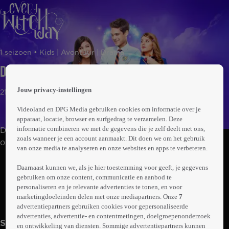
 the
1 seizoen • Kids | Avontuur | Drama
h page
 main
Discovery
nt
 the
Jouw privacy-instellingen
21min
ibility
ment
Videoland en DPG Media gebruiken cookies om informatie over je
apparaat, locatie, browser en surfgedrag te verzamelen. Deze
informatie combineren we met de gegevens die je zelf deelt met ons,
De 14-jarige Emma verhuist naar een nieuwe stad en
zoals wanneer je een account aanmaakt. Dit doen we om het gebruik
ontdekt dat ze magische krachten heeft, net als haar
van onze media te analyseren en onze websites en apps te verbeteren.
populaire klasgenoot Maddie. Beide meisjes strijden om
Abonneren op Videoland
dezelfde jongen, terwijl hun krachten steeds sterker
Daarnaast kunnen we, als je hier toestemming voor geeft, je gegevens
gebruiken om onze content, communicatie en aanbod te
worden. Ondertussen wil de schooldirecteur hun magie
personaliseren en je relevante advertenties te tonen, en voor
afpakken, waardoor ze moeten beslissen of ze
marketingdoeleinden delen met onze mediapartners. Onze
7
Meer
samenwerken.
info
advertentiepartners gebruiken cookies voor gepersonaliseerde
advertenties, advertentie- en contentmetingen, doelgroepenonderzoek
Seizoen 1
en ontwikkeling van diensten. Sommige advertentiepartners kunnen