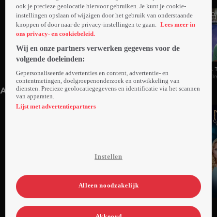
ook je precieze geolocatie hiervoor gebruiken. Je kunt je cookie-
instellingen opslaan of wijzigen door het gebruik van onderstaande
knoppen of door naar de privacy-instellingen te gaan.
Lees meer in
ons privacy- en cookiebeleid.
Wij en onze partners verwerken gegevens voor de
volgende doeleinden:
1. Discovery
2. The Big Rescue
3. 
Gepersonaliseerde advertenties en content, advertentie- en
21min
21min
21
contentmetingen, doelgroepenonderzoek en ontwikkeling van
diensten. Precieze geolocatiegegevens en identificatie via het scannen
Anderen kijken ook
van apparaten.
Lijst met advertentiepartners
Instellen
Alleen noodzakelijk
Ga
Ga
Ga
naar
naar
naar
Akkoord
programma
programma
programma