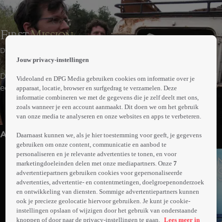
 the
Drama
h page
Jouw privacy-instellingen
 main
nt
De jonge tropenarts Marina besluit te gaan werken op
Videoland en DPG Media gebruiken cookies om informatie over je
 the
een kleine post van International Frontline Doctors in
apparaat, locatie, browser en surfgedrag te verzamelen. Deze
ibility
informatie combineren we met de gegevens die je zelf deelt met ons,
Zuid-Amerika. Samen met haar gepassioneerde team
ment
zoals wanneer je een account aanmaakt. Dit doen we om het gebruik
Meer
probeert ze een verschil te maken voor de mensen daar.
van onze media te analyseren en onze websites en apps te verbeteren.
info
Anderen kijken ook
Daarnaast kunnen we, als je hier toestemming voor geeft, je gegevens
gebruiken om onze content, communicatie en aanbod te
personaliseren en je relevante advertenties te tonen, en voor
marketingdoeleinden delen met onze mediapartners. Onze
7
advertentiepartners gebruiken cookies voor gepersonaliseerde
advertenties, advertentie- en contentmetingen, doelgroepenonderzoek
en ontwikkeling van diensten. Sommige advertentiepartners kunnen
ook je precieze geolocatie hiervoor gebruiken. Je kunt je cookie-
instellingen opslaan of wijzigen door het gebruik van onderstaande
knoppen of door naar de privacy-instellingen te gaan.
Lees meer in