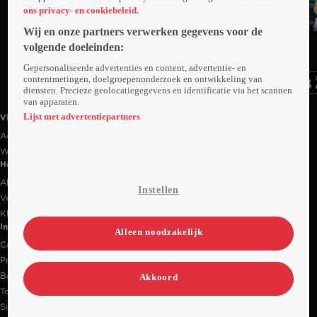
ons privacy- en cookiebeleid.
Trailer
Wij en onze partners verwerken gegevens voor de
Ga
Ga
Ga
volgende doeleinden:
naar
naar
naar
programma
programma
programma
Gepersonaliseerde advertenties en content, advertentie- en
Videoland useful links.
contentmetingen, doelgroepenonderzoek en ontwikkeling van
diensten. Precieze geolocatiegegevens en identificatie via het scannen
van apparaten.
Lijst met advertentiepartners
Videoland
Actiecode
Werken bij RTL
Handige links
Alle films & series
Instellen
Veelgestelde vragen
Klantenservice
Informatie
Alleen noodzakelijk
Contact
Privacy-instellingen
Bedrijfsgegevens
Akkoord
Toegankelijkheidsverklaring
Sitemap