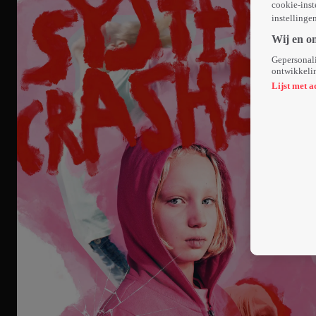
cookie-inst
instellinge
Wij en o
Gepersonali
ontwikkelin
Lijst met a