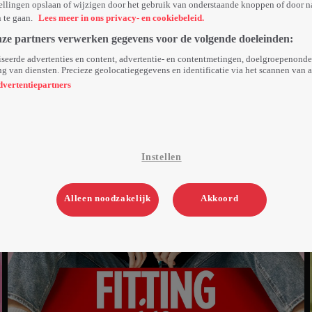
ellingen opslaan of wijzigen door het gebruik van onderstaande knoppen of door n
n te gaan.
Lees meer in ons privacy- en cookiebeleid.
nze partners verwerken gegevens voor de volgende doeleinden:
seerde advertenties en content, advertentie- en contentmetingen, doelgroepenond
g van diensten. Precieze geolocatiegegevens en identificatie via het scannen van 
dvertentiepartners
Instellen
Alleen noodzakelijk
Akkoord