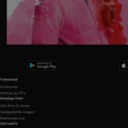
Ga
naar
programma
Videoland useful links.
Videoland
Actiecode
Werken bij RTL
Handige links
Alle films & series
Veelgestelde vragen
Klantenservice
Informatie