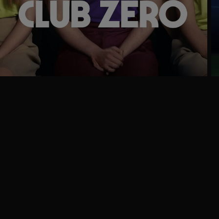
Trailer
Ga
naar
programma