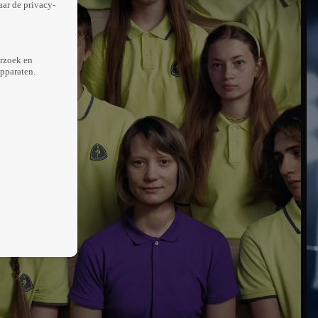
aar de privacy-
erzoek en
apparaten.