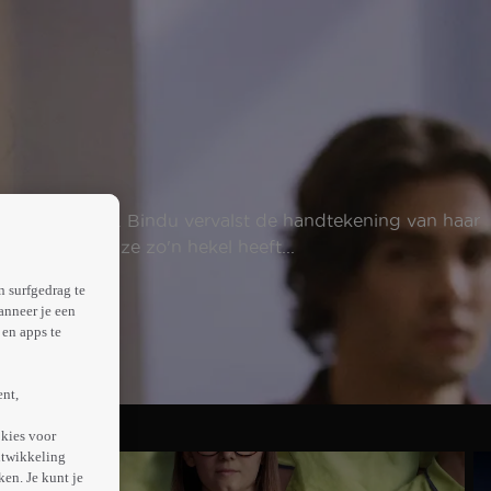
 moeten maken. Bindu vervalst de handtekening van haar
en, aan wie ze zo'n hekel heeft...
n surfgedrag te
anneer je een
en apps te
ent,
kies voor
ntwikkeling
en. Je kunt je