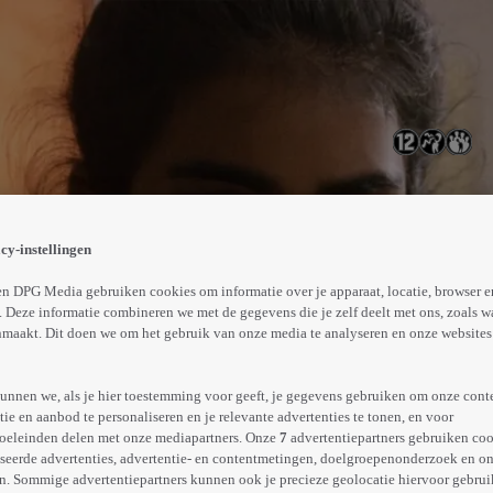
snel mogelijk mee stoppen. Daarvoor zal ze nog één test
alen. Ze heeft hiervoor de hulp nodig van haar klasgenot
cy-instellingen
Abonneren op Videoland
n DPG Media gebruiken cookies om informatie over je apparaat, locatie, browser e
 Deze informatie combineren we met de gegevens die je zelf deelt met ons, zoals w
maakt. Dit doen we om het gebruik van onze media te analyseren en onze websites 
Meer
info
unnen we, als je hier toestemming voor geeft, je gegevens gebruiken om onze cont
e en aanbod te personaliseren en je relevante advertenties te tonen, en voor
oeleinden delen met onze mediapartners. Onze
7
advertentiepartners gebruiken coo
seerde advertenties, advertentie- en contentmetingen, doelgroepenonderzoek en o
n. Sommige advertentiepartners kunnen ook je precieze geolocatie hiervoor gebruik