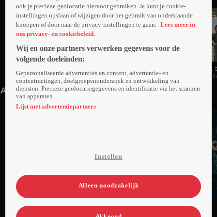
ook je precieze geolocatie hiervoor gebruiken. Je kunt je cookie-
instellingen opslaan of wijzigen door het gebruik van onderstaande
knoppen of door naar de privacy-instellingen te gaan.
Lees meer in
ons privacy- en cookiebeleid.
Wij en onze partners verwerken gegevens voor de
volgende doeleinden:
1. Suicide Watch
2. Icarus
3.
Gepersonaliseerde advertenties en content, advertentie- en
43min
44min
45
contentmetingen, doelgroepenonderzoek en ontwikkeling van
diensten. Precieze geolocatiegegevens en identificatie via het scannen
Anderen kijken ook
van apparaten.
Lijst met advertentiepartners
Instellen
Alleen noodzakelijk
Ga
Ga
Ga
naar
naar
naar
Akkoord
programma
programma
programma