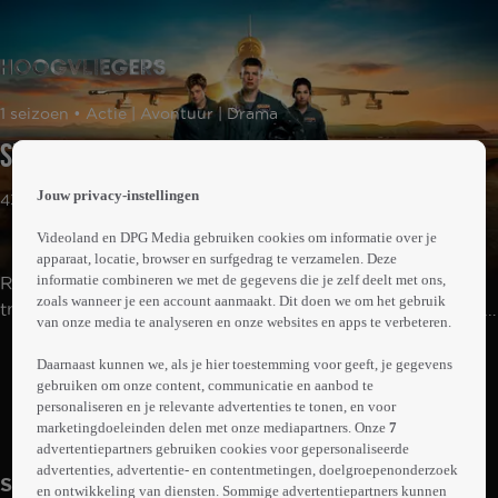
 the
1 seizoen • Actie | Avontuur | Drama
h page
 main
Suicide Watch
nt
 the
Jouw privacy-instellingen
43min
ibility
ment
Videoland en DPG Media gebruiken cookies om informatie over je
apparaat, locatie, browser en surfgedrag te verzamelen. Deze
informatie combineren we met de gegevens die je zelf deelt met ons,
Rutger, Guus en Laila beginnen aan een loodzware
zoals wanneer je een account aanmaakt. Dit doen we om het gebruik
training om gevechtspiloot te worden bij de Koninklijke
van onze media te analyseren en onze websites en apps te verbeteren.
Luchtmacht. Tijdens hun reis naar volwassenheid delen
Abonneren op Videoland
ze kameraadschap, liefde, verdriet, vreugde en angst. En
Daarnaast kunnen we, als je hier toestemming voor geeft, je gegevens
gebruiken om onze content, communicatie en aanbod te
dat alles onder dreiging van een geopolitiek conflict met
personaliseren en je relevante advertenties te tonen, en voor
Rusland en een gevaarlijke missie in het Midden-Oosten.
marketingdoeleinden delen met onze mediapartners. Onze
7
Meer
info
advertentiepartners gebruiken cookies voor gepersonaliseerde
advertenties, advertentie- en contentmetingen, doelgroepenonderzoek
Seizoen 1
en ontwikkeling van diensten. Sommige advertentiepartners kunnen