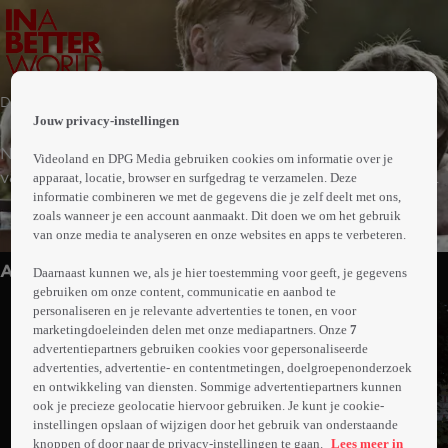
 the
Drama
h page
Jouw privacy-instellingen
 main
nt
Na de dood van zijn moeder verhuist Christian met zijn
Videoland en DPG Media gebruiken cookies om informatie over je
 the
vader van Engeland naar Denemarken en komt daar in
apparaat, locatie, browser en surfgedrag te verzamelen. Deze
ibility
informatie combineren we met de gegevens die je zelf deelt met ons,
een nieuwe klas terecht. Hij wordt naast het gepeste
ment
zoals wanneer je een account aanmaakt. Dit doen we om het gebruik
Meer
buitenbeentje Elias geplaatst en de twee jongens raken
van onze media te analyseren en onze websites en apps te verbeteren.
info
direct bevriend. Wanneer ze bij een bezoek aan de
Anderen kijken ook
haven toeschouwer zijn van een aanvaring tussen de
Daarnaast kunnen we, als je hier toestemming voor geeft, je gegevens
gebruiken om onze content, communicatie en aanbod te
vredelievende vader van Elias en een agressieve man,
personaliseren en je relevante advertenties te tonen, en voor
haalt Christian zijn vriend over tot een radicale
marketingdoeleinden delen met onze mediapartners. Onze
7
wraakactie.
advertentiepartners gebruiken cookies voor gepersonaliseerde
advertenties, advertentie- en contentmetingen, doelgroepenonderzoek
en ontwikkeling van diensten. Sommige advertentiepartners kunnen
ook je precieze geolocatie hiervoor gebruiken. Je kunt je cookie-
instellingen opslaan of wijzigen door het gebruik van onderstaande
knoppen of door naar de privacy-instellingen te gaan.
Lees meer in