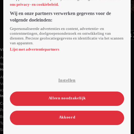
ons privacy- en cookiebeleid.
Trailer
Wij en onze partners verwerken gegevens voor de
Ga
Ga
Ga
volgende doeleinden:
naar
naar
naar
programma
programma
programma
Gepersonaliseerde advertenties en content, advertentie- en
Videoland useful links.
contentmetingen, doelgroepenonderzoek en ontwikkeling van
diensten. Precieze geolocatiegegevens en identificatie via het scannen
van apparaten.
Lijst met advertentiepartners
Videoland
Actiecode
Werken bij RTL
Handige links
Alle films & series
Instellen
Veelgestelde vragen
Klantenservice
Informatie
Alleen noodzakelijk
Contact
Privacy-instellingen
Bedrijfsgegevens
Akkoord
Toegankelijkheidsverklaring
Sitemap