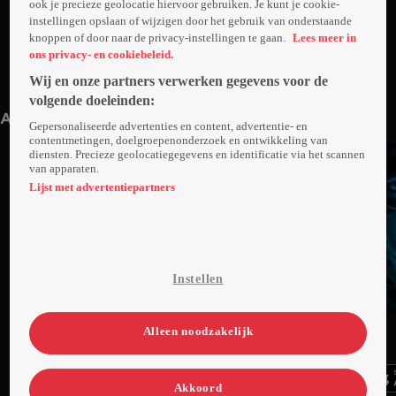
ook je precieze geolocatie hiervoor gebruiken. Je kunt je cookie-
instellingen opslaan of wijzigen door het gebruik van onderstaande
knoppen of door naar de privacy-instellingen te gaan.
Lees meer in
ons privacy- en cookiebeleid.
Wij en onze partners verwerken gegevens voor de
Trailer: Into The Deep
2min
Ma 06 jul 26
volgende doeleinden:
Anderen kijken ook
Gepersonaliseerde advertenties en content, advertentie- en
contentmetingen, doelgroepenonderzoek en ontwikkeling van
diensten. Precieze geolocatiegegevens en identificatie via het scannen
van apparaten.
Lijst met advertentiepartners
Instellen
Trailer
Ga
Ga
Ga
Alleen noodzakelijk
naar
naar
naar
programma
programma
programma
Videoland useful links.
Akkoord