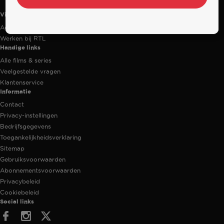
Videoland
Actiecode
Werken bij RTL
Handige links
Alle films & series
Veelgestelde vragen
Klantenservice
Informatie
Contact
Privacy-instellingen
Bedrijfsgegevens
Toegankelijkheidsverklaring
Sitemap
Gebruiksvoorwaarden
Abonnementsvoorwaarden
Privacybeleid
Cookiebeleid
Social links
Facebook
Instagram
Twitter