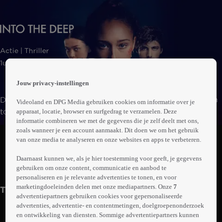
 the
Actie | Thriller
h page
 main
1uur26min
nt
 the
Jouw privacy-instellingen
ibility
De jonge Jess laat zich door een nieuwe liefde verleiden
Videoland en DPG Media gebruiken cookies om informatie over je
ment
tot een tochtje op zijn jacht. Midden op zee voegt een
apparaat, locatie, browser en surfgedrag te verzamelen. Deze
informatie combineren we met de gegevens die je zelf deelt met ons,
tweede vrouw zich bij hen. Dan ontstaat al snel een
Abonneren op Videoland
zoals wanneer je een account aanmaakt. Dit doen we om het gebruik
levensgevaarlijke situatie waarin voor Jessie niet meer
van onze media te analyseren en onze websites en apps te verbeteren.
duidelijk is wie ze kan vertrouwen.
Daarnaast kunnen we, als je hier toestemming voor geeft, je gegevens
Trailer
Meer
gebruiken om onze content, communicatie en aanbod te
info
personaliseren en je relevante advertenties te tonen, en voor
marketingdoeleinden delen met onze mediapartners. Onze
7
Trailers
advertentiepartners gebruiken cookies voor gepersonaliseerde
advertenties, advertentie- en contentmetingen, doelgroepenonderzoek
en ontwikkeling van diensten. Sommige advertentiepartners kunnen