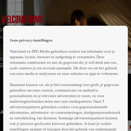
 the
Drama | Thriller
h page
 main
1uur33min
Jouw privacy-instellingen
nt
 the
Videoland en DPG Media gebruiken cookies om informatie over je
ibility
apparaat, locatie, browser en surfgedrag te verzamelen. Deze
Bryan en Cassie besluiten hun opgebrande huwelijk nog
ment
informatie combineren we met de gegevens die je zelf deelt met ons,
een kans te geven door een romantische villa op het
zoals wanneer je een account aanmaakt. Dit doen we om het gebruik
Italiaanse platteland te huren. Cassies aandacht wordt
van onze media te analyseren en onze websites en apps te verbeteren.
Abonneren op Videoland
meteen getrokken door de knappe en intimiderende
Daarnaast kunnen we, als je hier toestemming voor geeft, je gegevens
buurman Federico, door wie Bryan zich bedreigd voelt.
gebruiken om onze content, communicatie en aanbod te
Federico maakt gretig gebruik van Bryans jaloezie om
personaliseren en je relevante advertenties te tonen, en voor
Meer
Cassie in te pakken en speelt de twee tegen elkaar uit.
marketingdoeleinden delen met onze mediapartners. Onze
7
info
advertentiepartners gebruiken cookies voor gepersonaliseerde
Anderen kijken ook
advertenties, advertentie- en contentmetingen, doelgroepenonderzoek
en ontwikkeling van diensten. Sommige advertentiepartners kunnen
ook je precieze geolocatie hiervoor gebruiken. Je kunt je cookie-
instellingen opslaan of wijzigen door het gebruik van onderstaande