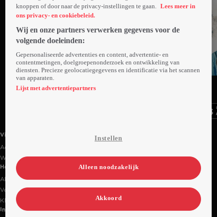
knoppen of door naar de privacy-instellingen te gaan.
Lees meer in
ons privacy- en cookiebeleid.
Wij en onze partners verwerken gegevens voor de
volgende doeleinden:
Gepersonaliseerde advertenties en content, advertentie- en
contentmetingen, doelgroepenonderzoek en ontwikkeling van
diensten. Precieze geolocatiegegevens en identificatie via het scannen
van apparaten.
Ga
Ga
Ga
naar
naar
naar
Lijst met advertentiepartners
programma
programma
programma
Videoland useful links.
Videoland
Instellen
Actiecode
Werken bij RTL
Alleen noodzakelijk
Handige links
Alle films & series
Veelgestelde vragen
Akkoord
Klantenservice
Informatie