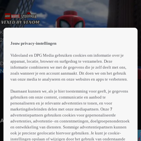
 the
Kids | Actie | Animatie
h page
 main
21min
Jouw privacy-instellingen
nt
 the
Videoland en DPG Media gebruiken cookies om informatie over je
ibility
apparaat, locatie, browser en surfgedrag te verzamelen. Deze
De schurken Green Goblin en Venom zijn eropuit om
ment
informatie combineren we met de gegevens die je zelf deelt met ons,
New York City te vernietigen. Met hulp van een
zoals wanneer je een account aanmaakt. Dit doen we om het gebruik
onverwachte bondgenoot gaat Spider-Man de strijd met
van onze media te analyseren en onze websites en apps te verbeteren.
Abonneren op Videoland
hen aan.
Daarnaast kunnen we, als je hier toestemming voor geeft, je gegevens
gebruiken om onze content, communicatie en aanbod te
personaliseren en je relevante advertenties te tonen, en voor
Meer
marketingdoeleinden delen met onze mediapartners. Onze
7
info
advertentiepartners gebruiken cookies voor gepersonaliseerde
Anderen kijken ook
advertenties, advertentie- en contentmetingen, doelgroepenonderzoek
en ontwikkeling van diensten. Sommige advertentiepartners kunnen
ook je precieze geolocatie hiervoor gebruiken. Je kunt je cookie-
instellingen opslaan of wijzigen door het gebruik van onderstaande