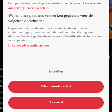
knoppen of door naar de privacy-instellingen te gaan.
Lees meer in
ons privacy- en cookiebeleid.
Wij en onze partners verwerken gegevens voor de
volgende doeleinden:
Gepersonaliseerde advertenties en content, advertentie- en
contentmetingen, doelgroepenonderzoek en ontwikkeling van
diensten. Precieze geolocatiegegevens en identificatie via het scannen
van apparaten.
Ga
Ga
Ga
naar
naar
naar
Lijst met advertentiepartners
programma
programma
programma
Videoland useful links.
Videoland
Instellen
Actiecode
Werken bij RTL
Alleen noodzakelijk
Handige links
Alle films & series
Veelgestelde vragen
Akkoord
Klantenservice
Informatie