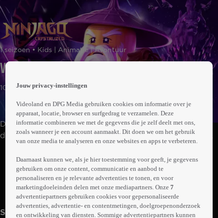
 the
1 seizoen • Kids | Animatie | Avontuur
h page
 main
Vaarwel, Zee
nt
 the
Jouw privacy-instellingen
10min
ibility
ment
Videoland en DPG Media gebruiken cookies om informatie over je
apparaat, locatie, browser en surfgedrag te verzamelen. Deze
informatie combineren we met de gegevens die je zelf deelt met ons,
De Ninja's proberen Nya terug te halen en een aanval
zoals wanneer je een account aanmaakt. Dit doen we om het gebruik
door de grootste vijanden van Ninjago, geleid door de
van onze media te analyseren en onze websites en apps te verbeteren.
mysterieuze Kristalkoning, tegen te houden.
Abonneren op Videoland
Daarnaast kunnen we, als je hier toestemming voor geeft, je gegevens
gebruiken om onze content, communicatie en aanbod te
personaliseren en je relevante advertenties te tonen, en voor
marketingdoeleinden delen met onze mediapartners. Onze
7
Meer
info
advertentiepartners gebruiken cookies voor gepersonaliseerde
advertenties, advertentie- en contentmetingen, doelgroepenonderzoek
Seizoen 1
en ontwikkeling van diensten. Sommige advertentiepartners kunnen