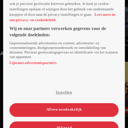
ook je precieze geolocatie hiervoor gebruiken. Je kunt je cookie-
instellingen opslaan of wijzigen door het gebruik van onderstaande
knoppen of door naar de privacy-instellingen te gaan.
Lees meer in
ons privacy- en cookiebeleid.
Wij en onze partners verwerken gegevens voor de
volgende doeleinden:
1. Vaarwel, Zee
2. Terug Naar Huis
3. 
Gepersonaliseerde advertenties en content, advertentie- en
10min
Ma 01 dec 25
10min
Di 02 dec 25
10
contentmetingen, doelgroepenonderzoek en ontwikkeling van
diensten. Precieze geolocatiegegevens en identificatie via het scannen
Anderen kijken ook
van apparaten.
Lijst met advertentiepartners
Instellen
Alleen noodzakelijk
Ga
Ga
Ga
naar
naar
naar
Akkoord
programma
programma
programma