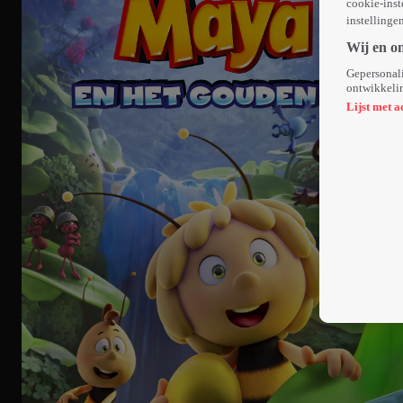
cookie-inst
instellinge
Wij en o
Gepersonali
ontwikkelin
Lijst met a