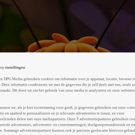
elen in Zoemtropolis. Maar de inzet is wel heel erg gr
cy-instellingen
Abonneren op Videoland
n DPG Media gebruiken cookies om informatie over je apparaat, locatie, browser e
 Deze informatie combineren we met de gegevens die je zelf deelt met ons, zoals w
maakt. Dit doen we om het gebruik van onze media te analyseren en onze websites 
Meer
info
unnen we, als je hier toestemming voor geeft, je gegevens gebruiken om onze cont
e en aanbod te personaliseren en je relevante advertenties te tonen, en voor
oeleinden delen met onze mediapartners. Onze
7
advertentiepartners gebruiken coo
seerde advertenties, advertentie- en contentmetingen, doelgroepenonderzoek en o
n. Sommige advertentiepartners kunnen ook je precieze geolocatie hiervoor gebruik