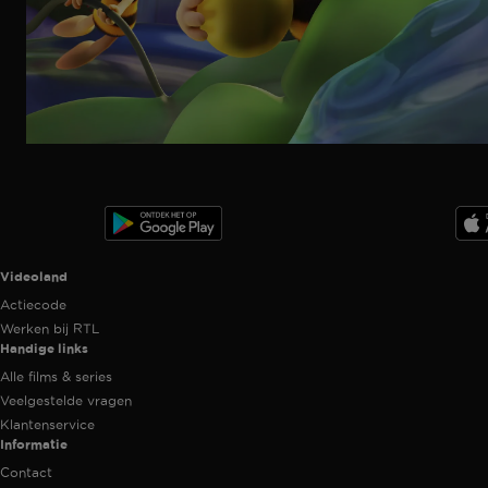
Ga
naar
programma
Videoland useful links.
Videoland
Actiecode
Werken bij RTL
Handige links
Alle films & series
Veelgestelde vragen
Klantenservice
Informatie
Contact