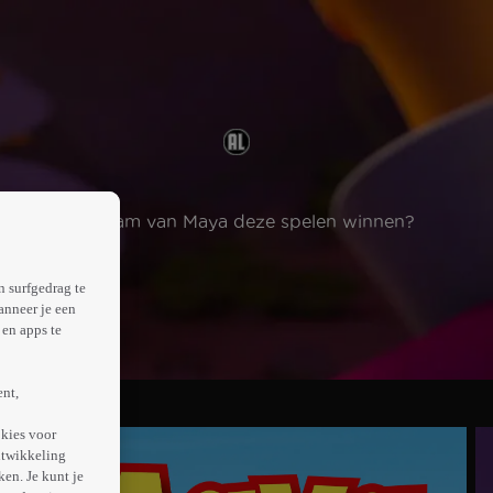
oot… Kan het team van Maya deze spelen winnen?
n surfgedrag te
anneer je een
en apps te
ent,
kies voor
ntwikkeling
en. Je kunt je