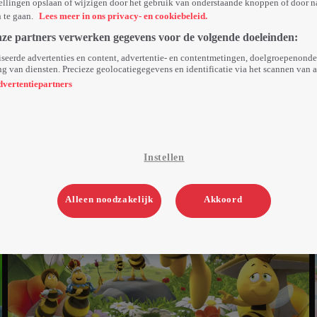
ellingen opslaan of wijzigen door het gebruik van onderstaande knoppen of door n
n te gaan.
Lees meer in ons privacy- en cookiebeleid.
nze partners verwerken gegevens voor de volgende doeleinden:
seerde advertenties en content, advertentie- en contentmetingen, doelgroepenond
g van diensten. Precieze geolocatiegegevens en identificatie via het scannen van 
dvertentiepartners
Instellen
Alleen noodzakelijk
Akkoord