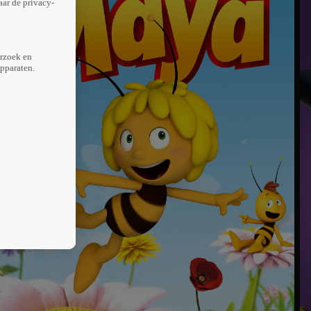
aar de privacy-
erzoek en
apparaten.