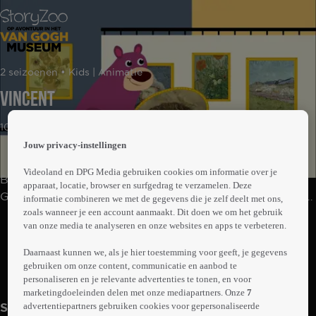
 the
2 seizoenen • Kids | Animatie
h page
 main
Vincent
nt
 the
10min
ibility
Jouw privacy-instellingen
ment
Videoland en DPG Media gebruiken cookies om informatie over je
Bax, Toby en Pepper uit StoryZoo bezoeken het Van
apparaat, locatie, browser en surfgedrag te verzamelen. Deze
Gogh Museum. Ze maken kennis met de schilderijen van
informatie combineren we met de gegevens die je zelf deelt met ons,
zoals wanneer je een account aanmaakt. Dit doen we om het gebruik
de kunstenaar Vincent van Gogh.
Abonneren op Videoland
van onze media te analyseren en onze websites en apps te verbeteren.
Daarnaast kunnen we, als je hier toestemming voor geeft, je gegevens
gebruiken om onze content, communicatie en aanbod te
Meer
personaliseren en je relevante advertenties te tonen, en voor
info
marketingdoeleinden delen met onze mediapartners. Onze
7
advertentiepartners gebruiken cookies voor gepersonaliseerde
Seizoen 1