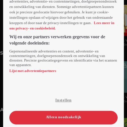
advertenties, advertentie- en contentmetingen, doelgroepenonderzoek
en ontwikkeling van diensten. Sommige advertentiepartners kunnen
ook je precieze geolocatie hiervoor gebruiken. Je kunt je cookie-
instellingen opslaan of wijzigen door het gebruik van onderstaande
knoppen of door naar de privacy-instellingen te gaan.
Lees meer in
ons privacy- en cookiebeleid.
Wij en onze partners verwerken gegevens voor de
1. Vincent
2. Herfst
3. 
volgende doeleinden:
10min
10min
10
Gepersonaliseerde advertenties en content, advertentie- en
Seizoen 2
contentmetingen, doelgroepenonderzoek en ontwikkeling van
diensten. Precieze geolocatiegegevens en identificatie via het scannen
van apparaten.
Lijst met advertentiepartners
1. Lente
2. Zomer
3.
Instellen
10min
Wo 03 sep 25
10min
Do 04 sep 25
10
Anderen kijken ook
Alleen noodzakelijk