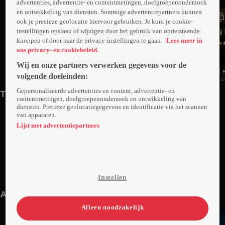
advertenties, advertentie- en contentmetingen, doelgroepenonderzoek
en ontwikkeling van diensten. Sommige advertentiepartners kunnen
ook je precieze geolocatie hiervoor gebruiken. Je kunt je cookie-
instellingen opslaan of wijzigen door het gebruik van onderstaande
knoppen of door naar de privacy-instellingen te gaan.
Lees meer in
ons privacy- en cookiebeleid.
Wij en onze partners verwerken gegevens voor de
1. Tunnelvisie
2. Sya Maddox
3. 
volgende doeleinden:
42min
Za 14 dec 24
44min
43
Gepersonaliseerde advertenties en content, advertentie- en
Trailers
contentmetingen, doelgroepenonderzoek en ontwikkeling van
diensten. Precieze geolocatiegegevens en identificatie via het scannen
van apparaten.
Lijst met advertentiepartners
1. Promo: Onopgelost S1
Instellen
1min
Za 14 dec 24
Anderen kijken ook
Alleen noodzakelijk