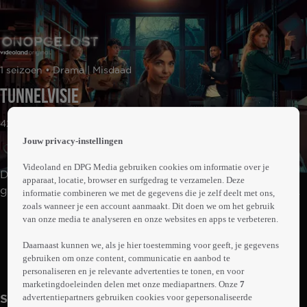
 the
1 seizoen • Drama | Misdaad
h page
 main
Tunnelvisie
nt
 the
42min
ibility
Jouw privacy-instellingen
ment
Videoland en DPG Media gebruiken cookies om informatie over je
De eigenzinnige professor Mia van der Linden zet een
apparaat, locatie, browser en surfgedrag te verzamelen. Deze
groep ambitieuze studenten in om cold cases eindelijk
informatie combineren we met de gegevens die je zelf deelt met ons,
zoals wanneer je een account aanmaakt. Dit doen we om het gebruik
op te lossen.
Abonneren op Videoland
van onze media te analyseren en onze websites en apps te verbeteren.
Daarnaast kunnen we, als je hier toestemming voor geeft, je gegevens
gebruiken om onze content, communicatie en aanbod te
Trailer
Meer
personaliseren en je relevante advertenties te tonen, en voor
info
marketingdoeleinden delen met onze mediapartners. Onze
7
advertentiepartners gebruiken cookies voor gepersonaliseerde
Seizoen 1