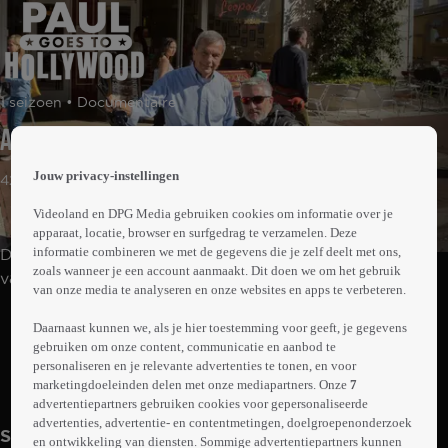
 the
1 seizoen • Documentaire
h page
 main
Aflevering 1
nt
 the
Jouw privacy-instellingen
42min
ibility
ment
Videoland en DPG Media gebruiken cookies om informatie over je
apparaat, locatie, browser en surfgedrag te verzamelen. Deze
informatie combineren we met de gegevens die je zelf deelt met ons,
De Britse chef-kok Paul Hollywood maakt een roadtrip
zoals wanneer je een account aanmaakt. Dit doen we om het gebruik
van New York naar Los Angeles. Onderweg geniet hij
van onze media te analyseren en onze websites en apps te verbeteren.
van de omgeving en kookt hij met een aantal bekende
Abonneren op Videoland
gezichten.
Daarnaast kunnen we, als je hier toestemming voor geeft, je gegevens
gebruiken om onze content, communicatie en aanbod te
personaliseren en je relevante advertenties te tonen, en voor
marketingdoeleinden delen met onze mediapartners. Onze
7
Meer
info
advertentiepartners gebruiken cookies voor gepersonaliseerde
advertenties, advertentie- en contentmetingen, doelgroepenonderzoek
Seizoen 1
en ontwikkeling van diensten. Sommige advertentiepartners kunnen