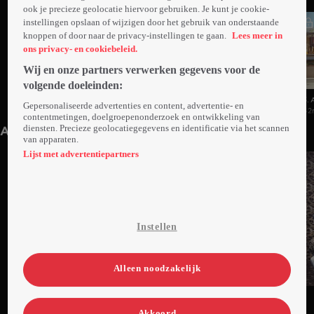
ook je precieze geolocatie hiervoor gebruiken. Je kunt je cookie-
instellingen opslaan of wijzigen door het gebruik van onderstaande
knoppen of door naar de privacy-instellingen te gaan.
Lees meer in
ons privacy- en cookiebeleid.
Wij en onze partners verwerken gegevens voor de
volgende doeleinden:
1. Aflevering 1
2. Aflevering 2
3. 
Gepersonaliseerde advertenties en content, advertentie- en
42min
Di 15 okt 24
43min
Di 15 okt 24
42
contentmetingen, doelgroepenonderzoek en ontwikkeling van
diensten. Precieze geolocatiegegevens en identificatie via het scannen
Anderen kijken ook
van apparaten.
Lijst met advertentiepartners
Instellen
Alleen noodzakelijk
Ga
Ga
Ga
naar
naar
naar
Akkoord
programma
programma
programma