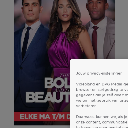
Jouw privacy-instellingen
Videoland en DPG Media gebr
browser en surfgedrag te v
gegevens die je zelf deelt 
we om het gebruik van onze
verbeteren.
Daarnaast kunnen we, als je
onze content, communicatie 
te tonen, en voor marketin