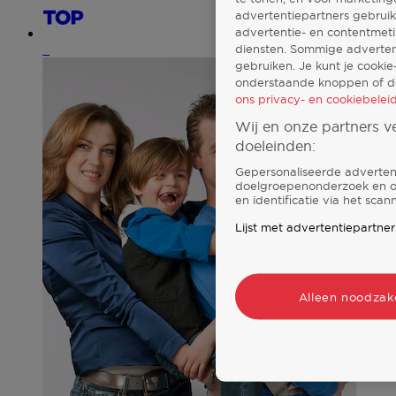
advertentiepartners gebruik
advertentie- en contentmet
diensten. Sommige advertent
7
gebruiken. Je kunt je cookie
onderstaande knoppen of do
ons privacy- en cookiebeleid
Wij en onze partners 
doeleinden:
Gepersonaliseerde advertent
doelgroepenonderzoek en on
en identificatie via het sca
Lijst met advertentiepartner
Alleen noodzake