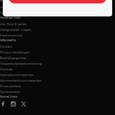
Videoland
Actiecode
Werken bij RTL
Handige links
Alle films & series
Veelgestelde vragen
Klantenservice
Informatie
Contact
Privacy-instellingen
Bedrijfsgegevens
Toegankelijkheidsverklaring
Sitemap
Gebruiksvoorwaarden
Abonnementsvoorwaarden
Privacybeleid
Cookiebeleid
Social links
Facebook
Instagram
Twitter