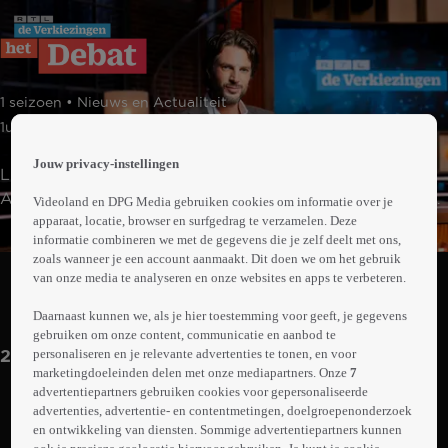
 the
1 seizoen • Nieuws en Actualiteit
h page
 main
1uur29min
nt
Jouw privacy-instellingen
 the
Live-uitzending vanuit de Beurs van Berlage in
ibility
Amsterdam waarin de vier lijsttrekkers van de grootste
Videoland en DPG Media gebruiken cookies om informatie over je
ment
apparaat, locatie, browser en surfgedrag te verzamelen. Deze
politieke partijen de degens kruisen. Welke keuzes
Abonneren op Videoland
informatie combineren we met de gegevens die je zelf deelt met ons,
maken de partijleiders als het gaat om de toekomst van
zoals wanneer je een account aanmaakt. Dit doen we om het gebruik
Nederland? En wat gaan ze doen om het verdwenen
van onze media te analyseren en onze websites en apps te verbeteren.
vertrouwen in de politiek weer terug te brengen?
Meer
Daarnaast kunnen we, als je hier toestemming voor geeft, je gegevens
info
gebruiken om onze content, communicatie en aanbod te
personaliseren en je relevante advertenties te tonen, en voor
2025
marketingdoeleinden delen met onze mediapartners. Onze
7
advertentiepartners gebruiken cookies voor gepersonaliseerde
advertenties, advertentie- en contentmetingen, doelgroepenonderzoek
en ontwikkeling van diensten. Sommige advertentiepartners kunnen