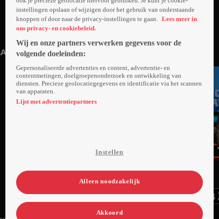
ook je precieze geolocatie hiervoor gebruiken. Je kunt je cookie-
instellingen opslaan of wijzigen door het gebruik van onderstaande
knoppen of door naar de privacy-instellingen te gaan.
Lees meer in
ons privacy- en cookiebeleid.
2. RTL Verkiezingsdebat (2)
1. RTL Verkiezingsdebat
1uur13min
Zo 19 okt 25
1uur29min
Zo 12 okt 25
Wij en onze partners verwerken gegevens voor de
Anderen kijken ook
volgende doeleinden:
Gepersonaliseerde advertenties en content, advertentie- en
contentmetingen, doelgroepenonderzoek en ontwikkeling van
diensten. Precieze geolocatiegegevens en identificatie via het scannen
van apparaten.
Lijst met advertentiepartners
Instellen
Trailer
Trailer
Ga
Ga
Ga
naar
naar
naar
programma
programma
programma
Alleen noodzakelijk
Videoland useful links.
Akkoord