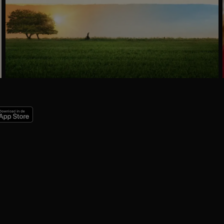
Trailer
Ga
naar
programma