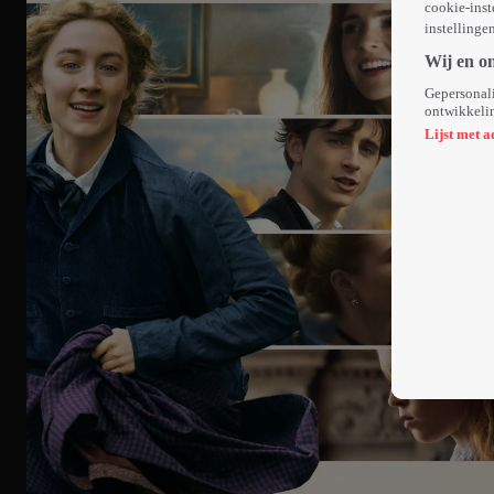
cookie-inst
instellinge
Wij en o
Gepersonali
ontwikkelin
Lijst met a