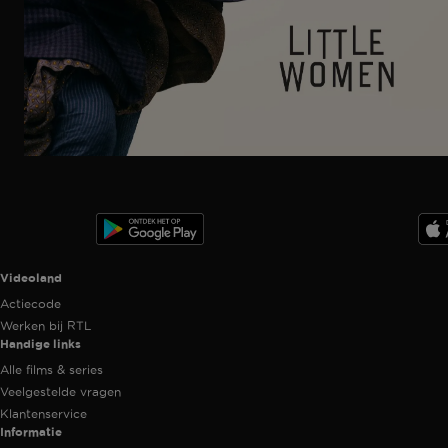
Ga
naar
programma
Videoland useful links.
Videoland
Actiecode
Werken bij RTL
Handige links
Alle films & series
Veelgestelde vragen
Klantenservice
Informatie