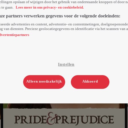
ellingen opslaan of wijzigen door het gebruik van onderstaande knoppen of door n
n te gaan.
Lees meer in ons privacy- en cookiebeleid.
nze partners verwerken gegevens voor de volgende doeleinden:
seerde advertenties en content, advertentie- en contentmetingen, doelgroepenond
g van diensten. Precieze geolocatiegegevens en identificatie via het scannen van 
dvertentiepartners
Instellen
Alleen noodzakelijk
Akkoord