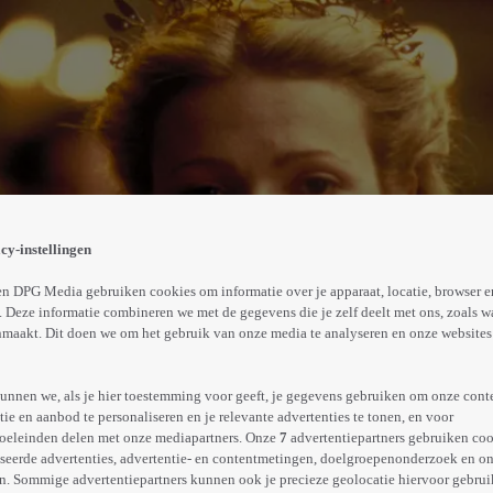
n writer's block terwijl hij werkt aan een nieuw stuk. Zij
 geheime relatie en haar dubbelleven brengen Shakespear
cy-instellingen
Abonneren op Videoland
n DPG Media gebruiken cookies om informatie over je apparaat, locatie, browser e
 Deze informatie combineren we met de gegevens die je zelf deelt met ons, zoals w
maakt. Dit doen we om het gebruik van onze media te analyseren en onze websites 
Meer
info
unnen we, als je hier toestemming voor geeft, je gegevens gebruiken om onze cont
e en aanbod te personaliseren en je relevante advertenties te tonen, en voor
oeleinden delen met onze mediapartners. Onze
7
advertentiepartners gebruiken coo
seerde advertenties, advertentie- en contentmetingen, doelgroepenonderzoek en o
n. Sommige advertentiepartners kunnen ook je precieze geolocatie hiervoor gebruik