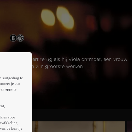
n inspiratie keert terug als hij Viola ontmoet, een vrouw
e tot een van zijn grootste werken.
n surfgedrag te
anneer je een
en apps te
ent,
kies voor
ntwikkeling
en. Je kunt je