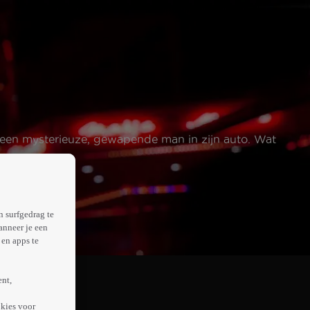
 een mysterieuze, gewapende man in zijn auto. Wat
n surfgedrag te
anneer je een
en apps te
ent,
kies voor