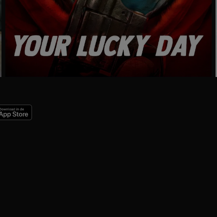
Trailer
Ga
naar
programma