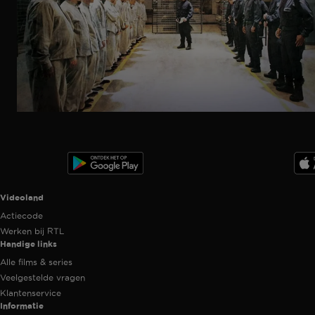
Ga
naar
programma
Videoland useful links.
Videoland
Actiecode
Werken bij RTL
Handige links
Alle films & series
Veelgestelde vragen
Klantenservice
Informatie