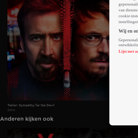
gepersonali
van dienste
cookie-inst
instellinge
Wij en o
Gepersonali
ontwikkelin
Lijst met a
Trailer: Sympathy for the Devil
2min
Anderen kijken ook