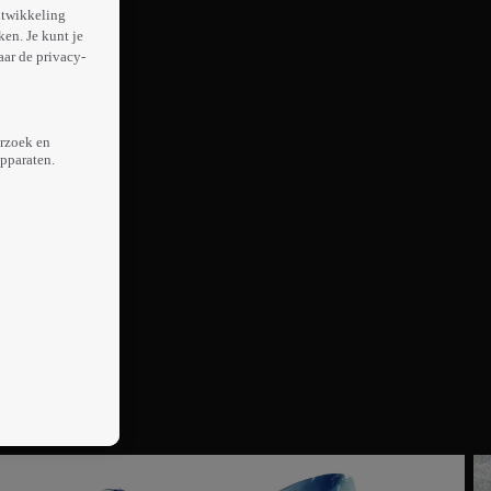
ntwikkeling
en. Je kunt je
aar de privacy-
erzoek en
apparaten.