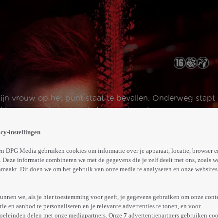
ijn vrouw op het punt staat te bevallen. Onderweg stapt
nel in een psychologisch kat-en-muisspel.
Abonneren op Videoland
cy-instellingen
n DPG Media gebruiken cookies om informatie over je apparaat, locatie, browser e
 Deze informatie combineren we met de gegevens die je zelf deelt met ons, zoals w
Trailer
Meer
maakt. Dit doen we om het gebruik van onze media te analyseren en onze websites 
info
unnen we, als je hier toestemming voor geeft, je gegevens gebruiken om onze cont
e en aanbod te personaliseren en je relevante advertenties te tonen, en voor
oeleinden delen met onze mediapartners. Onze
7
advertentiepartners gebruiken coo