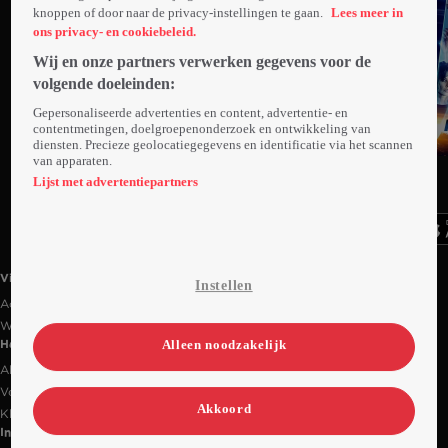
knoppen of door naar de privacy-instellingen te gaan.
Lees meer in
ons privacy- en cookiebeleid.
Wij en onze partners verwerken gegevens voor de
volgende doeleinden:
Gepersonaliseerde advertenties en content, advertentie- en
contentmetingen, doelgroepenonderzoek en ontwikkeling van
diensten. Precieze geolocatiegegevens en identificatie via het scannen
Trailer
van apparaten.
Ga
Ga
Ga
naar
naar
naar
Lijst met advertentiepartners
programma
programma
programma
Videoland useful links.
Videoland
Instellen
Actiecode
Werken bij RTL
Alleen noodzakelijk
Handige links
Alle films & series
Veelgestelde vragen
Akkoord
Klantenservice
Informatie