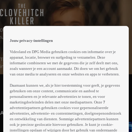
 the
Drama | Misdaad | Mysterie
h page
 main
1uur44min
Jouw privacy-instellingen
nt
 the
Videoland en DPG Media gebruiken cookies om informatie over je
ibility
apparaat, locatie, browser en surfgedrag te verzamelen. Deze
Tiener Tyler en zijn vader Don zijn gerespecteerde
ment
informatie combineren we met de gegevens die je zelf deelt met ons,
inwoners van een rustig dorp in Kentucky. Tien jaar
zoals wanneer je een account aanmaakt. Dit doen we om het gebruik
eerder heeft een seriemoordenaar enkele vrouwen op
van onze media te analyseren en onze websites en apps te verbeteren.
Abonneren op Videoland
brute wijze vermoord. Tot op de dag van vandaag is het
Daarnaast kunnen we, als je hier toestemming voor geeft, je gegevens
een mysterie wie de dader is. Als Tyler in de schuur van
gebruiken om onze content, communicatie en aanbod te
zijn vader een reeks verontrustende foto's vindt die
personaliseren en je relevante advertenties te tonen, en voor
Meer
mogelijk verband houden met de moorden, staat zijn
marketingdoeleinden delen met onze mediapartners. Onze
7
info
advertentiepartners gebruiken cookies voor gepersonaliseerde
leven compleet op zijn kop. Gebaseerd op een
Anderen kijken ook
advertenties, advertentie- en contentmetingen, doelgroepenonderzoek
waargebeurd verhaal.
en ontwikkeling van diensten. Sommige advertentiepartners kunnen
ook je precieze geolocatie hiervoor gebruiken. Je kunt je cookie-
instellingen opslaan of wijzigen door het gebruik van onderstaande