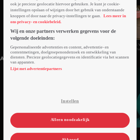
ook je precieze geolocatie hiervoor gebruiken. Je kunt je cookie-
instellingen opslaan of wijzigen door het gebruik van onderstaande
knoppen of door naar de privacy-instellingen te gaan.
Lees meer in
ons privacy- en cookiebeleid.
Wij en onze partners verwerken gegevens voor de
volgende doeleinden:
1. Laat Voor Het Ontbijt / Baalbaantjes
2. Trappenoorlog / Ijzige Afgunst
3. 
Gepersonaliseerde advertenties en content, advertentie- en
21min
21min
21
contentmetingen, doelgroepenonderzoek en ontwikkeling van
diensten. Precieze geolocatiegegevens en identificatie via het scannen
Anderen kijken ook
van apparaten.
Lijst met advertentiepartners
Instellen
Alleen noodzakelijk
Ga
Ga
Ga
naar
naar
naar
Akkoord
programma
programma
programma