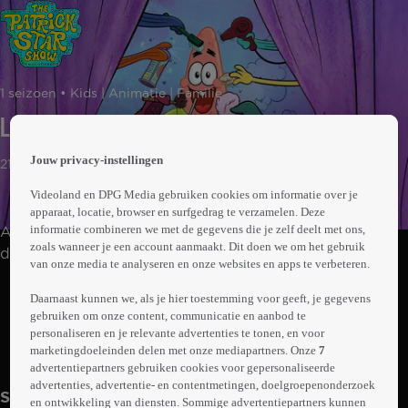
 the
1 seizoen • Kids | Animatie | Familie
h page
 main
Laat Voor Het Ontbijt / Baalbaantjes
nt
 the
Jouw privacy-instellingen
21min
ibility
ment
Videoland en DPG Media gebruiken cookies om informatie over je
apparaat, locatie, browser en surfgedrag te verzamelen. Deze
informatie combineren we met de gegevens die je zelf deelt met ons,
Alles draait om Patrick in deze grappige serie gemaakt
zoals wanneer je een account aanmaakt. Dit doen we om het gebruik
door, en met in de hoofdrol, Patrick Ster.
van onze media te analyseren en onze websites en apps te verbeteren.
Abonneren op Videoland
Daarnaast kunnen we, als je hier toestemming voor geeft, je gegevens
gebruiken om onze content, communicatie en aanbod te
personaliseren en je relevante advertenties te tonen, en voor
marketingdoeleinden delen met onze mediapartners. Onze
7
Meer
info
advertentiepartners gebruiken cookies voor gepersonaliseerde
advertenties, advertentie- en contentmetingen, doelgroepenonderzoek
Seizoen 1
en ontwikkeling van diensten. Sommige advertentiepartners kunnen