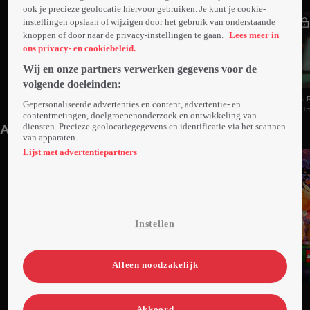
ook je precieze geolocatie hiervoor gebruiken. Je kunt je cookie-
instellingen opslaan of wijzigen door het gebruik van onderstaande
knoppen of door naar de privacy-instellingen te gaan.
Lees meer in
ons privacy- en cookiebeleid.
Wij en onze partners verwerken gegevens voor de
volgende doeleinden:
1. Gadget 2.0
2. Towering Towers/Game Over Man,
3. 
Gepersonaliseerde advertenties en content, advertentie- en
21min
Zo 19 mei 24
Game Over
21min
Za 25 mei 24
21
contentmetingen, doelgroepenonderzoek en ontwikkeling van
diensten. Precieze geolocatiegegevens en identificatie via het scannen
Anderen kijken ook
van apparaten.
Lijst met advertentiepartners
Instellen
Alleen noodzakelijk
Ga
Ga
Ga
naar
naar
naar
Akkoord
programma
programma
programma