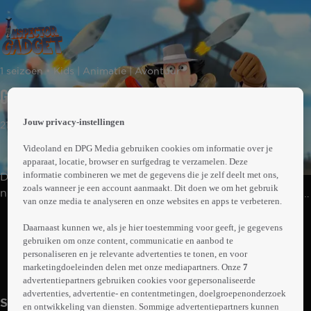
 the
1 seizoen • Kids | Animatie | Avontuur
h page
 main
Gadget 2.0
nt
 the
Jouw privacy-instellingen
21min
ibility
ment
Videoland en DPG Media gebruiken cookies om informatie over je
apparaat, locatie, browser en surfgedrag te verzamelen. Deze
informatie combineren we met de gegevens die je zelf deelt met ons,
Dr. Claw heeft zijn wereldwijde misdaadsyndicaat MAD
zoals wanneer je een account aanmaakt. Dit doen we om het gebruik
nieuw leven ingeblazen. De enige die hem kan stoppen,
van onze media te analyseren en onze websites en apps te verbeteren.
is de klungelige Inspector Gadget. Met hulp van zijn
Abonneren op Videoland
nichtje Penny en haar hond Brain probeert Gadget de
Daarnaast kunnen we, als je hier toestemming voor geeft, je gegevens
gebruiken om onze content, communicatie en aanbod te
wereld uit de klauwen van zijn aartsvijand te houden.
personaliseren en je relevante advertenties te tonen, en voor
marketingdoeleinden delen met onze mediapartners. Onze
7
Meer
info
advertentiepartners gebruiken cookies voor gepersonaliseerde
advertenties, advertentie- en contentmetingen, doelgroepenonderzoek
Seizoen 1
en ontwikkeling van diensten. Sommige advertentiepartners kunnen