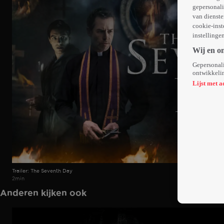
gepersonali
van dienste
cookie-inst
instellinge
Wij en o
Gepersonali
ontwikkelin
Lijst met a
Trailer: The Seventh Day
2min
Anderen kijken ook