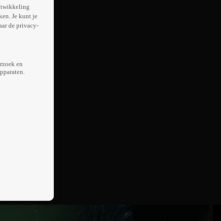
ntwikkeling
en. Je kunt je
aar de privacy-
erzoek en
apparaten.