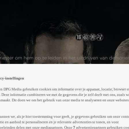
ester om hem op te leiden in het uitdrijven van demonen. 
ervagen en moeten ze ook hun eigen demonen onder ogen
Abonneren op Videoland
cy-instellingen
n DPG Media gebruiken cookies om informatie over je apparaat, locatie, browser e
 Deze informatie combineren we met de gegevens die je zelf deelt met ons, zoals w
Trailer
Meer
maakt. Dit doen we om het gebruik van onze media te analyseren en onze websites 
info
unnen we, als je hier toestemming voor geeft, je gegevens gebruiken om onze cont
e en aanbod te personaliseren en je relevante advertenties te tonen, en voor
oeleinden delen met onze mediapartners. Onze
7
advertentiepartners gebruiken coo