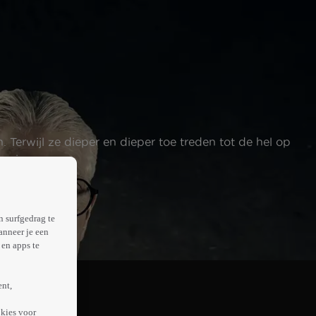
Terwijl ze dieper en dieper toe treden tot de hel op
 zien.
n surfgedrag te
anneer je een
en apps te
ent,
kies voor