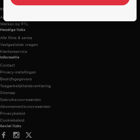
Videoland
Actiecode
Werken bij RTL
Handige links
Alle films & series
Veelgestelde vragen
Klantenservice
Informatie
Contact
Privacy-instellingen
Bedrijfsgegevens
Toegankelijkheidsverklaring
Sitemap
Gebruiksvoorwaarden
Abonnementsvoorwaarden
Privacybeleid
Cookiebeleid
Social links
Facebook
Instagram
Twitter