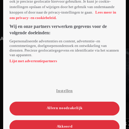
ook je precieze geolocatie hiervoor gebruiken. Je kunt je cookie-
instellingen opslaan of wijzigen door het gebruik van onderstaande
knoppen of door naar de privacy-instellingen te gaan.
Lees meer in
ons privacy- en cookiebeleid.
Wij en onze partners verwerken gegevens voor de
Trailer: The Boy: Brahms' Curse
2min
volgende doeleinden:
Anderen kijken ook
Gepersonaliseerde advertenties en content, advertentie- en
contentmetingen, doelgroepenonderzoek en ontwikkeling van
diensten. Precieze geolocatiegegevens en identificatie via het scannen
van apparaten.
Lijst met advertentiepartners
Instellen
Trailer
Trailer
Ga
Ga
Ga
Alleen noodzakelijk
naar
naar
naar
programma
programma
programma
Videoland useful links.
Akkoord