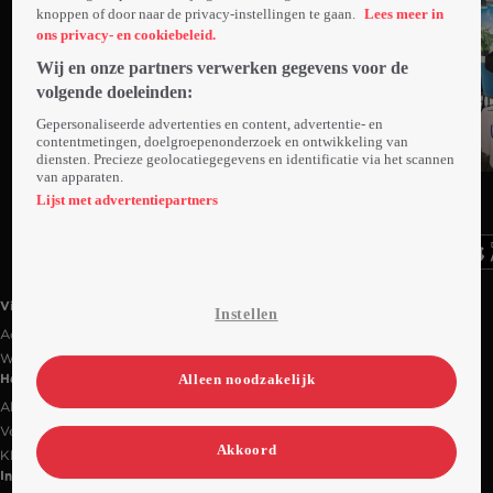
knoppen of door naar de privacy-instellingen te gaan.
Lees meer in
ons privacy- en cookiebeleid.
Wij en onze partners verwerken gegevens voor de
volgende doeleinden:
Gepersonaliseerde advertenties en content, advertentie- en
contentmetingen, doelgroepenonderzoek en ontwikkeling van
diensten. Precieze geolocatiegegevens en identificatie via het scannen
Trailer
van apparaten.
Ga
Ga
Ga
naar
naar
naar
Lijst met advertentiepartners
programma
programma
programma
Videoland useful links.
Videoland
Instellen
Actiecode
Werken bij RTL
Alleen noodzakelijk
Handige links
Alle films & series
Veelgestelde vragen
Akkoord
Klantenservice
Informatie