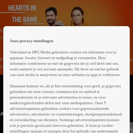
 the
Komedie
h page
 main
1uur21min
Jouw privacy-instellingen
nt
 the
Videoland en DPG Media gebruiken cookies om informatie over je
ibility
apparaat, locatie, browser en surfgedrag te verzamelen. Deze
Publicist Hazel moet het imago opvijzelen van honkballer
ment
informatie combineren we met de gegevens die je zelf deelt met ons,
Diego Vasquez, die op een beslissend moment tijdens
zoals wanneer je een account aanmaakt. Dit doen we om het gebruik
een wedstrijd bevroor. De opdracht is extra uitdagend,
van onze media te analyseren en onze websites en apps te verbeteren.
Abonneren op Videoland
omdat ze op de middelbare school een relatie hadden.
Daarnaast kunnen we, als je hier toestemming voor geeft, je gegevens
Hazel besluit Diego mee te nemen naar hun oude
gebruiken om onze content, communicatie en aanbod te
woonplaats.
personaliseren en je relevante advertenties te tonen, en voor
Meer
marketingdoeleinden delen met onze mediapartners. Onze
7
info
advertentiepartners gebruiken cookies voor gepersonaliseerde
Anderen kijken ook
advertenties, advertentie- en contentmetingen, doelgroepenonderzoek
en ontwikkeling van diensten. Sommige advertentiepartners kunnen
ook je precieze geolocatie hiervoor gebruiken. Je kunt je cookie-
instellingen opslaan of wijzigen door het gebruik van onderstaande