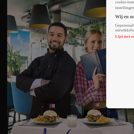
cookie-inst
instellinge
Wij en o
Gepersonali
ontwikkelin
Lijst met a