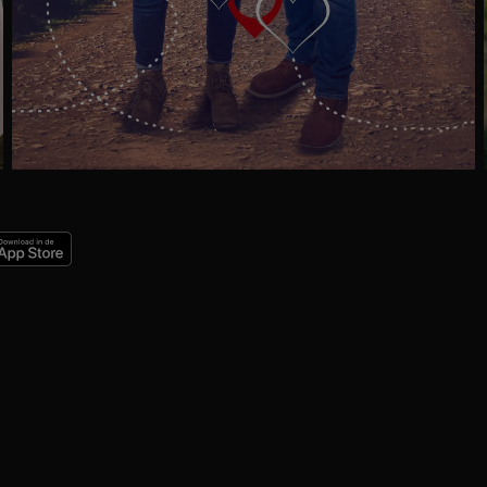
Trailer
Ga
naar
programma