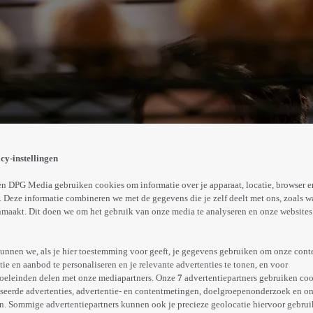
jn dorpje lokt. Als zijn broden de 'magie' beginnen te ve
cy-instellingen
Abonneren op Videoland
n DPG Media gebruiken cookies om informatie over je apparaat, locatie, browser e
 Deze informatie combineren we met de gegevens die je zelf deelt met ons, zoals w
maakt. Dit doen we om het gebruik van onze media te analyseren en onze websites 
Meer
info
unnen we, als je hier toestemming voor geeft, je gegevens gebruiken om onze cont
e en aanbod te personaliseren en je relevante advertenties te tonen, en voor
oeleinden delen met onze mediapartners. Onze
7
advertentiepartners gebruiken coo
seerde advertenties, advertentie- en contentmetingen, doelgroepenonderzoek en o
n. Sommige advertentiepartners kunnen ook je precieze geolocatie hiervoor gebruik