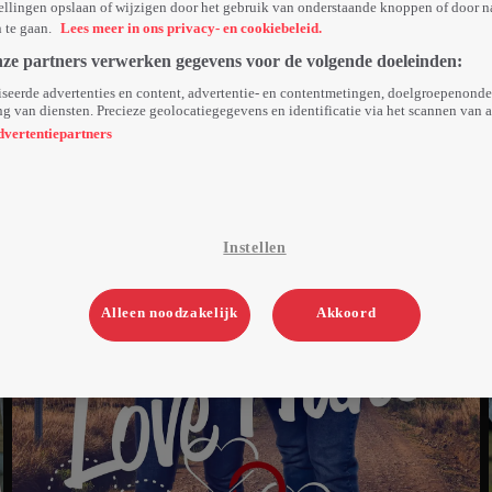
ellingen opslaan of wijzigen door het gebruik van onderstaande knoppen of door n
n te gaan.
Lees meer in ons privacy- en cookiebeleid.
nze partners verwerken gegevens voor de volgende doeleinden:
seerde advertenties en content, advertentie- en contentmetingen, doelgroepenond
g van diensten. Precieze geolocatiegegevens en identificatie via het scannen van 
dvertentiepartners
Instellen
Alleen noodzakelijk
Akkoord