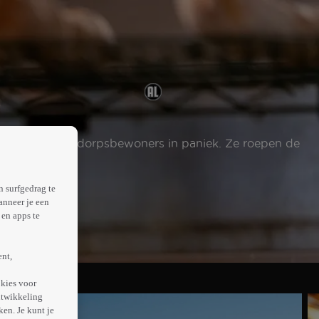
rliezen, raken de dorpsbewoners in paniek. Ze roepen de
n surfgedrag te
anneer je een
en apps te
ent,
kies voor
ntwikkeling
en. Je kunt je