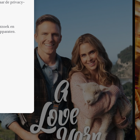
aar de privacy-
erzoek en
apparaten.