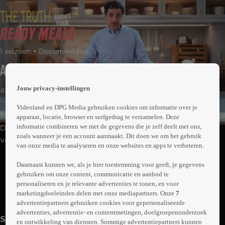
 the
1 seizoen • Documentaire
h page
 main
Aflevering 1
nt
 the
Jouw privacy-instellingen
42min
ibility
ment
Videoland en DPG Media gebruiken cookies om informatie over je
apparaat, locatie, browser en surfgedrag te verzamelen. Deze
informatie combineren we met de gegevens die je zelf deelt met ons,
De Britse presentator Alexis Conran duikt in de wereld
zoals wanneer je een account aanmaakt. Dit doen we om het gebruik
van de kant-en-klaarmaaltijden.
van onze media te analyseren en onze websites en apps te verbeteren.
Abonneren op Videoland
Daarnaast kunnen we, als je hier toestemming voor geeft, je gegevens
gebruiken om onze content, communicatie en aanbod te
personaliseren en je relevante advertenties te tonen, en voor
marketingdoeleinden delen met onze mediapartners. Onze
7
Meer
info
advertentiepartners gebruiken cookies voor gepersonaliseerde
advertenties, advertentie- en contentmetingen, doelgroepenonderzoek
Seizoen 1
en ontwikkeling van diensten. Sommige advertentiepartners kunnen