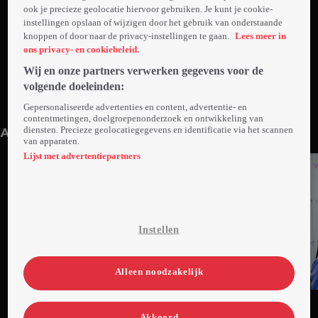
ook je precieze geolocatie hiervoor gebruiken. Je kunt je cookie-
instellingen opslaan of wijzigen door het gebruik van onderstaande
knoppen of door naar de privacy-instellingen te gaan.
Lees meer in
ons privacy- en cookiebeleid.
Wij en onze partners verwerken gegevens voor de
volgende doeleinden:
1. Aflevering 1
2. Aflevering 2
Gepersonaliseerde advertenties en content, advertentie- en
42min
Do 26 okt 23
42min
Do 26 okt 23
contentmetingen, doelgroepenonderzoek en ontwikkeling van
diensten. Precieze geolocatiegegevens en identificatie via het scannen
Anderen kijken ook
van apparaten.
Lijst met advertentiepartners
Instellen
Alleen noodzakelijk
Ga
Ga
Ga
naar
naar
naar
Akkoord
programma
programma
programma