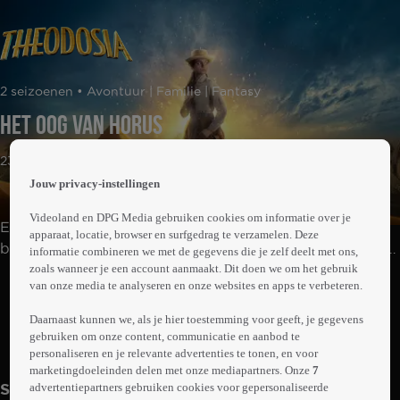
 the
2 seizoenen • Avontuur | Familie | Fantasy
h page
 main
Het Oog Van Horus
nt
 the
23min
ibility
Jouw privacy-instellingen
ment
Videoland en DPG Media gebruiken cookies om informatie over je
Egypte, 1906. De 14-jarige Theodosia helpt haar ouders
apparaat, locatie, browser en surfgedrag te verzamelen. Deze
bij een opgraving en stuit op een amulet. Plotseling blijkt
informatie combineren we met de gegevens die je zelf deelt met ons,
zoals wanneer je een account aanmaakt. Dit doen we om het gebruik
ze over magische krachten te beschikken. Samen met
Abonneren op Videoland
van onze media te analyseren en onze websites en apps te verbeteren.
haar jongere broer Henry, vriend Will en de Egyptische
prinses Safiya gaat ze de strijd aan met een geheim
Daarnaast kunnen we, als je hier toestemming voor geeft, je gegevens
genootschap dat de wereld wil vernietigen met duistere
gebruiken om onze content, communicatie en aanbod te
Meer
personaliseren en je relevante advertenties te tonen, en voor
magie.
info
marketingdoeleinden delen met onze mediapartners. Onze
7
advertentiepartners gebruiken cookies voor gepersonaliseerde
Seizoen 1