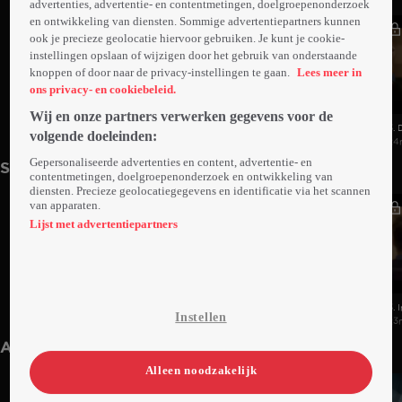
advertenties, advertentie- en contentmetingen, doelgroepenonderzoek
en ontwikkeling van diensten. Sommige advertentiepartners kunnen
ook je precieze geolocatie hiervoor gebruiken. Je kunt je cookie-
instellingen opslaan of wijzigen door het gebruik van onderstaande
knoppen of door naar de privacy-instellingen te gaan.
Lees meer in
ons privacy- en cookiebeleid.
Wij en onze partners verwerken gegevens voor de
1. Het Oog Van Horus
2. De Vloek
3. 
volgende doeleinden:
23min
24min
24
Gepersonaliseerde advertenties en content, advertentie- en
Seizoen 2
contentmetingen, doelgroepenonderzoek en ontwikkeling van
diensten. Precieze geolocatiegegevens en identificatie via het scannen
van apparaten.
Lijst met advertentiepartners
1. Magische Herinneringen
2. Nieuw Bloed
3. 
Instellen
24min
22min
23
Anderen kijken ook
Alleen noodzakelijk