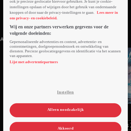
ook je precieze geolocatie hiervoor gebruiken. Je kunt je cookie-
instellingen opslaan of wijzigen door het gebruik van onderstaande
knoppen of door naar de privacy-instellingen te gaan.
Lees meer in
ons privacy- en cookiebeleid.
Wij en onze partners verwerken gegevens voor de
Trailer: Vader Met Vier Kinderen En De
Vikingen
1min
volgende doeleinden:
Anderen kijken ook
Gepersonaliseerde advertenties en content, advertentie- en
contentmetingen, doelgroepenonderzoek en ontwikkeling van
diensten. Precieze geolocatiegegevens en identificatie via het scannen
van apparaten.
Lijst met advertentiepartners
Instellen
Trailer
Ga
Ga
Ga
Alleen noodzakelijk
naar
naar
naar
programma
programma
programma
Videoland useful links.
Akkoord