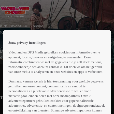
 the
Kids | Avontuur | Familie
h page
 main
1uur24min
nt
 the
Jouw privacy-instellingen
ibility
De normaal zo hechte familie verkeert in een crisis. Mie
Videoland en DPG Media gebruiken cookies om informatie over je
ment
en Ole kunnen het niet langer uitstaan om een kamer te
apparaat, locatie, browser en surfgedrag te verzamelen. Deze
informatie combineren we met de gegevens die je zelf deelt met ons,
delen en grote zus Sis is het beu om op te treden als
Abonneren op Videoland
zoals wanneer je een account aanmaakt. Dit doen we om het gebruik
extra moeder. En het lukt vader niet om het eigenaardige
van onze media te analyseren en onze websites en apps te verbeteren.
gedrag van oom Anders aan te pakken. Oom Anders
Daarnaast kunnen we, als je hier toestemming voor geeft, je gegevens
schrijft het gezin daarom in voor een verblijf in een
Trailer
Meer
gebruiken om onze content, communicatie en aanbod te
gezinstherapiecentrum, waar ze een week als Vikingen
info
personaliseren en je relevante advertenties te tonen, en voor
moeten leven.
marketingdoeleinden delen met onze mediapartners. Onze
7
Trailers
advertentiepartners gebruiken cookies voor gepersonaliseerde
advertenties, advertentie- en contentmetingen, doelgroepenonderzoek
en ontwikkeling van diensten. Sommige advertentiepartners kunnen