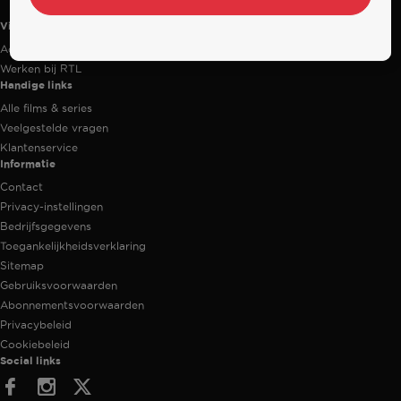
Videoland
Actiecode
Werken bij RTL
Handige links
Alle films & series
Veelgestelde vragen
Klantenservice
Informatie
Contact
Privacy-instellingen
Bedrijfsgegevens
Toegankelijkheidsverklaring
Sitemap
Gebruiksvoorwaarden
Abonnementsvoorwaarden
Privacybeleid
Cookiebeleid
Social links
Facebook
Instagram
Twitter