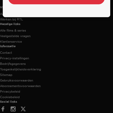
Videoland
Actiecode
Werken bij RTL
Handige links
Alle films & series
Veelgestelde vragen
Klantenservice
Informatie
Contact
Privacy-instellingen
Bedrijfsgegevens
Toegankelijkheidsverklaring
Sitemap
Gebruiksvoorwaarden
Abonnementsvoorwaarden
Privacybeleid
Cookiebeleid
Social links
Facebook
Instagram
Twitter