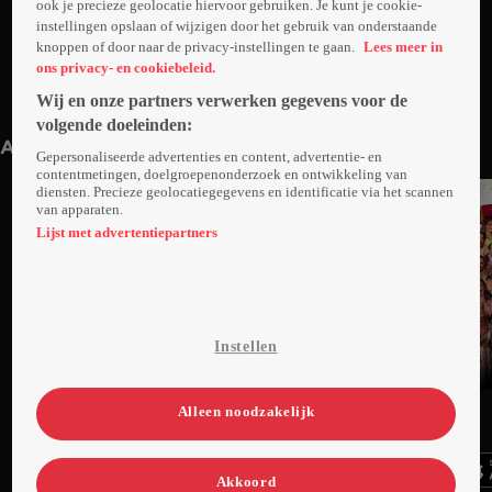
ook je precieze geolocatie hiervoor gebruiken. Je kunt je cookie-
instellingen opslaan of wijzigen door het gebruik van onderstaande
knoppen of door naar de privacy-instellingen te gaan.
Lees meer in
ons privacy- en cookiebeleid.
Wij en onze partners verwerken gegevens voor de
Trailer: Verliefd Op Bali
2min
volgende doeleinden:
Anderen kijken ook
Gepersonaliseerde advertenties en content, advertentie- en
contentmetingen, doelgroepenonderzoek en ontwikkeling van
diensten. Precieze geolocatiegegevens en identificatie via het scannen
van apparaten.
Lijst met advertentiepartners
Instellen
Ga
Ga
Ga
Alleen noodzakelijk
naar
naar
naar
programma
programma
programma
Videoland useful links.
Akkoord