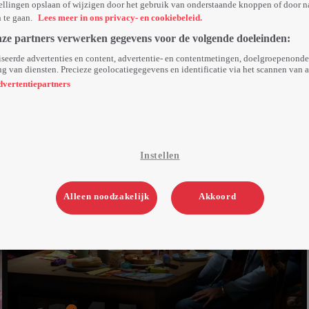
ellingen opslaan of wijzigen door het gebruik van onderstaande knoppen of door n
n te gaan.
Lees meer in ons privacy- en cookiebeleid.
nze partners verwerken gegevens voor de volgende doeleinden:
seerde advertenties en content, advertentie- en contentmetingen, doelgroepenond
g van diensten. Precieze geolocatiegegevens en identificatie via het scannen van 
dvertentiepartners
Instellen
Alleen noodzakelijk
Akkoord