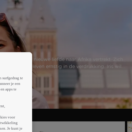
nkort met zijn nieuwe liefde naar Afrika vertrekt. Zich
aar sociale leven ernstig in de verdrukking. Iris wil
n surfgedrag te
anneer je een
en apps te
ent,
kies voor
ntwikkeling
en. Je kunt je