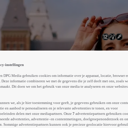
end Pieter op dat hij dit kind nooit heeft gewild en binne
' prille moederschap, haar baan in de televisiewereld en h
cy-instellingen
Abonneren op Videoland
n DPG Media gebruiken cookies om informatie over je apparaat, locatie, browser e
 Deze informatie combineren we met de gegevens die je zelf deelt met ons, zoals w
maakt. Dit doen we om het gebruik van onze media te analyseren en onze websites 
Meer
info
unnen we, als je hier toestemming voor geeft, je gegevens gebruiken om onze cont
e en aanbod te personaliseren en je relevante advertenties te tonen, en voor
oeleinden delen met onze mediapartners. Onze
7
advertentiepartners gebruiken coo
seerde advertenties, advertentie- en contentmetingen, doelgroepenonderzoek en o
n. Sommige advertentiepartners kunnen ook je precieze geolocatie hiervoor gebruik