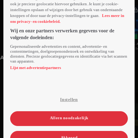
ook je precieze geolocatie hiervoor gebruiken. Je kunt je cookie-
instellingen opslaan of wijzigen door het gebruik van onderstaande
knoppen of door naar de privacy-instellingen te gaan.
Lees meer in
ons privacy- en cookiebeleid.
Wij en onze partners verwerken gegevens voor de
volgende doeleinden:
1. Aflevering 1
2. Aflevering 2
3. 
Gepersonaliseerde advertenties en content, advertentie- en
44min
40min
45
contentmetingen, doelgroepenonderzoek en ontwikkeling van
diensten. Precieze geolocatiegegevens en identificatie via het scannen
Anderen kijken ook
van apparaten.
Lijst met advertentiepartners
Instellen
Alleen noodzakelijk
Ga
Ga
Ga
naar
naar
naar
Akkoord
programma
programma
programma