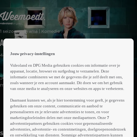
 the
1 seizoen • Drama | Komedie
h page
 main
Aflevering 1
nt
 the
Jouw privacy-instellingen
44min
ibility
ment
Videoland en DPG Media gebruiken cookies om informatie over je
apparaat, locatie, browser en surfgedrag te verzamelen. Deze
informatie combineren we met de gegevens die je zelf deelt met ons,
Job Weemoedt is talentmanager bij het
zoals wanneer je een account aanmaakt. Dit doen we om het gebruik
managementbureau Talent Republic in Amsterdam.
van onze media te analyseren en onze websites en apps te verbeteren.
Moeiteloos manoeuvreert hij door de slangenkuil van de
Abonneren op Videoland
entertainmentwereld om zijn sterren te laten stralen. Hij
Daarnaast kunnen we, als je hier toestemming voor geeft, je gegevens
gebruiken om onze content, communicatie en aanbod te
behoedt ze voor de valkuilen en verleidingen op hun
personaliseren en je relevante advertenties te tonen, en voor
pad en houdt hun schandalen uit de pers. Tot hij zelf uit
marketingdoeleinden delen met onze mediapartners. Onze
7
Meer
de bocht vliegt en zijn zorgvuldig opgebouwde wereld
info
advertentiepartners gebruiken cookies voor gepersonaliseerde
volledig instort.
advertenties, advertentie- en contentmetingen, doelgroepenonderzoek
Seizoen 1
en ontwikkeling van diensten. Sommige advertentiepartners kunnen