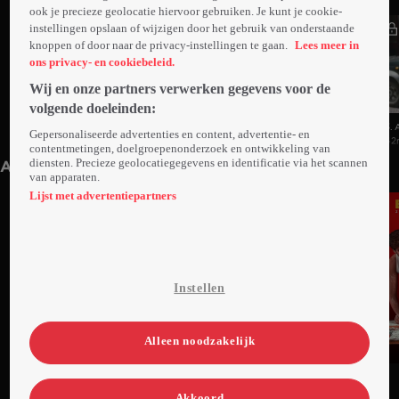
ook je precieze geolocatie hiervoor gebruiken. Je kunt je cookie-
instellingen opslaan of wijzigen door het gebruik van onderstaande
knoppen of door naar de privacy-instellingen te gaan.
Lees meer in
ons privacy- en cookiebeleid.
Wij en onze partners verwerken gegevens voor de
volgende doeleinden:
1. Aflevering 1
2. Aflevering 2
3. 
Gepersonaliseerde advertenties en content, advertentie- en
44min
44min
42
contentmetingen, doelgroepenonderzoek en ontwikkeling van
diensten. Precieze geolocatiegegevens en identificatie via het scannen
Anderen kijken ook
van apparaten.
Lijst met advertentiepartners
Instellen
Alleen noodzakelijk
Ga
Ga
Ga
naar
naar
naar
Akkoord
programma
programma
programma