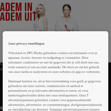
 the
1 seizoen • Komedie | Misdaad
h page
 main
Aflevering 1
nt
 the
Jouw privacy-instellingen
44min
ibility
ment
Videoland en DPG Media gebruiken cookies om informatie over je
apparaat, locatie, browser en surfgedrag te verzamelen. Deze
informatie combineren we met de gegevens die je zelf deelt met ons,
Lifecoach Kim verruilt samen met echtgenoot Sven en
zoals wanneer je een account aanmaakt. Dit doen we om het gebruik
zoon Luuk de stad voor het idyllische platteland. Hun
van onze media te analyseren en onze websites en apps te verbeteren.
nieuwe buurvrouw, de eigenaardige Jolanda, runt een
Abonneren op Videoland
biologische slagerij op haar boerderij. De vrouwen lijken
Daarnaast kunnen we, als je hier toestemming voor geeft, je gegevens
gebruiken om onze content, communicatie en aanbod te
elkaars tegenpolen, maar er ontstaat een fascinerende
personaliseren en je relevante advertenties te tonen, en voor
vriendschap. Wat Kim alleen niet weet, is dat Jolanda
marketingdoeleinden delen met onze mediapartners. Onze
7
Meer
moeite heeft met onbehoorlijke mannen en dat op
info
advertentiepartners gebruiken cookies voor gepersonaliseerde
geheel eigen wijze oplost.
advertenties, advertentie- en contentmetingen, doelgroepenonderzoek
Seizoen 1
en ontwikkeling van diensten. Sommige advertentiepartners kunnen